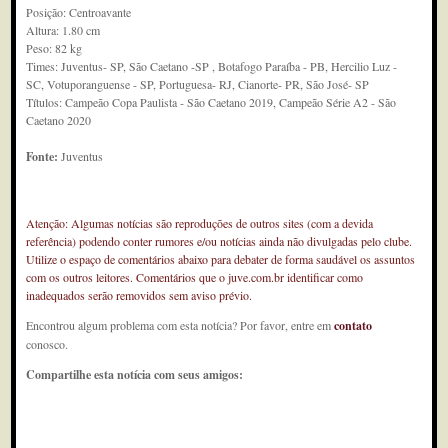
Posição: Centroavante
Altura: 1.80 cm
Peso: 82 kg
Times: Juventus- SP, São Caetano -SP , Botafogo Paraíba - PB, Hercilio Luz -
SC, Votuporanguense - SP, Portuguesa- RJ, Cianorte- PR, São José- SP
Títulos: Campeão Copa Paulista - São Caetano 2019, Campeão Série A2 - São
Caetano 2020
Fonte:
Juventus
Atenção: Algumas notícias são reproduções de outros sites (com a devida
referência) podendo conter rumores e/ou notícias ainda não divulgadas pelo clube.
Utilize o espaço de comentários abaixo para debater de forma saudável os assuntos
com os outros leitores. Comentários que o juve.com.br identificar como
inadequados serão removidos sem aviso prévio.
Encontrou algum problema com esta notícia? Por favor, entre em
contato
conosco.
Compartilhe esta notícia com seus amigos: