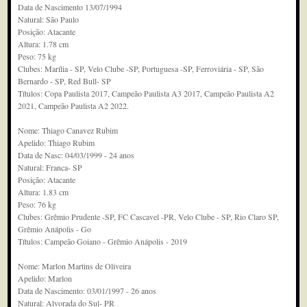
Data de Nascimento 13/07/1994
Natural: São Paulo
Posição: Atacante
Altura: 1.78 cm
Peso: 75 kg
Clubes: Marília - SP, Velo Clube -SP, Portuguesa -SP, Ferroviária - SP, São
Bernardo - SP, Red Bull- SP
Títulos: Copa Paulista 2017, Campeão Paulista A3 2017, Campeão Paulista A2
2021, Campeão Paulista A2 2022.
Nome: Thiago Canavez Rubim
Apelido: Thiago Rubim
Data de Nasc: 04/03/1999 - 24 anos
Natural: Franca- SP
Posição: Atacante
Altura: 1.83 cm
Peso: 76 kg
Clubes: Grêmio Prudente -SP, FC Cascavel -PR, Velo Clube - SP, Rio Claro SP,
Grêmio Anápolis - Go
Títulos: Campeão Goiano - Grêmio Anápolis - 2019
Nome: Marlon Martins de Oliveira
Apelido: Marlon
Data de Nascimento: 03/01/1997 - 26 anos
Natural: Alvorada do Sul- PR