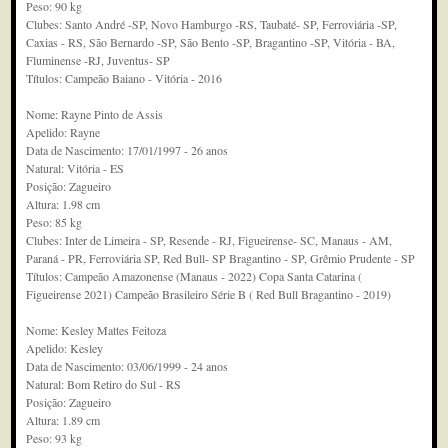
Peso: 90 kg
Clubes: Santo André -SP, Novo Hamburgo -RS, Taubaté- SP, Ferroviária -SP,
Caxias - RS, São Bernardo -SP, São Bento -SP, Bragantino -SP, Vitória - BA,
Fluminense -RJ, Juventus- SP
Títulos: Campeão Baiano - Vitória - 2016
Nome: Rayne Pinto de Assis
Apelido: Rayne
Data de Nascimento: 17/01/1997 - 26 anos
Natural: Vitória - ES
Posição: Zagueiro
Altura: 1.98 cm
Peso: 85 kg
Clubes: Inter de Limeira - SP, Resende - RJ, Figueirense- SC, Manaus - AM,
Paraná - PR, Ferroviária SP, Red Bull- SP Bragantino - SP, Grêmio Prudente - SP
Títulos: Campeão Amazonense (Manaus - 2022) Copa Santa Catarina (
Figueirense 2021) Campeão Brasileiro Série B ( Red Bull Bragantino - 2019)
Nome: Kesley Mattes Feitoza
Apelido: Kesley
Data de Nascimento: 03/06/1999 - 24 anos
Natural: Bom Retiro do Sul - RS
Posição: Zagueiro
Altura: 1.89 cm
Peso: 93 kg