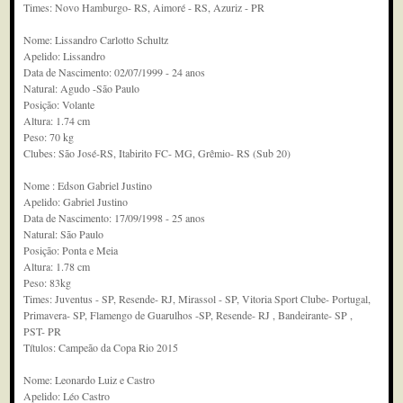
Times: Novo Hamburgo- RS, Aimoré - RS, Azuriz - PR
Nome: Lissandro Carlotto Schultz
Apelido: Lissandro
Data de Nascimento: 02/07/1999 - 24 anos
Natural: Agudo -São Paulo
Posição: Volante
Altura: 1.74 cm
Peso: 70 kg
Clubes: São José-RS, Itabirito FC- MG, Grêmio- RS (Sub 20)
Nome : Edson Gabriel Justino
Apelido: Gabriel Justino
Data de Nascimento: 17/09/1998 - 25 anos
Natural: São Paulo
Posição: Ponta e Meia
Altura: 1.78 cm
Peso: 83kg
Times: Juventus - SP, Resende- RJ, Mirassol - SP, Vitoria Sport Clube- Portugal,
Primavera- SP, Flamengo de Guarulhos -SP, Resende- RJ , Bandeirante- SP ,
PST- PR
Títulos: Campeão da Copa Rio 2015
Nome: Leonardo Luiz e Castro
Apelido: Léo Castro