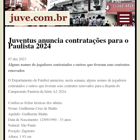
Juventus anuncia contratações para o
Paulista 2024
07 dez 2023
Alguns nomes de jogadores contratados e outros que tiveram seus contratos
renovados
O Departamento de Futebol anunciou, nesta semana, alguns nomes de jogadores
contratados e outros que tiveram seus contratos renovados para a disputa do
Campeonato Paulista da Série A2 2024.
Confira as fichas técnicas dos atletas:
Nome: Guilherme Cruz de Mattis
Apelido: Guilherme Mattis
Data de Nascimento: 12/09/1990 - 33 anos
Natural: São Paulo
Posição: Zagueiro
Altura: 1.93 cm