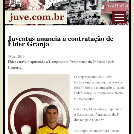
Juventus anuncia a contratação de
Élder Granja
08 jan 2016
Élder estava disputando o Campeonato Paranaense da 2ª divisão pelo
Cianorte.
O Departamento de Futebol
Profissional anunciou, nesta sexta-
feira (08/01), a contratação do atleta
Élder Granja, que atua como lateral
e meio campo.
Em 2015, Élder estava disputando
o Campeonato Paranaense da 2ª
divisão pelo Cianorte.
Ao longo de sua carreira, passou