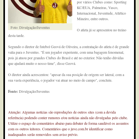
por vários Clubes como: Sporting
KC/EUA, Palmeiras, Vasco,
Internacional, Juventude, Atlético
Mineiro, entre outros.
Foto: Divulgação/Juventus
O atleta já se apresentou no treino
desta tarde.
Segundo o diretor de futebol Geová de Oliveira, a contratação do atleta é de grande
valia para o Juventus. "É um jogador experiente, com uma bagagem fenomenal,
pois já atuou por grandes Clubes do Brasil e até no exterior. Não tenho dúvidas
que ajudará muito o nosso time", disse Geová.
O diretor ainda acrescentou: "apesar da sua posição de origem ser lateral, com a
sua vasta experiência, o jogador vai atuar no meio de campo", concluiu.
Fonte:
Divulgação/Juventus
Atenção: Algumas notícias são reproduções de outros sites (com a devida
referência) podendo conter rumores e/ou notícias ainda não divulgadas pelo clube.
Utilize o espaço de comentários abaixo para debater de forma saudável os assuntos
com os outros leitores. Comentários que o juve.com.br identificar como
inadequados serão removidos sem aviso prévio.