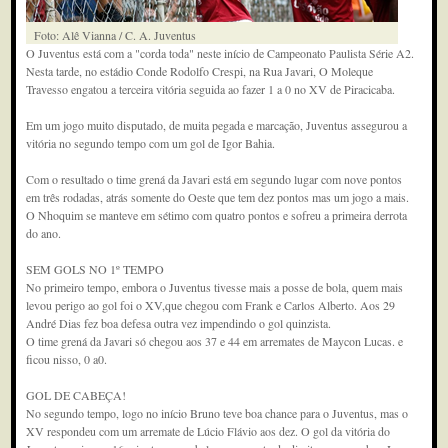
Foto: Alê Vianna / C. A. Juventus
O Juventus está com a "corda toda" neste início de Campeonato Paulista Série A2.
Nesta tarde, no estádio Conde Rodolfo Crespi, na Rua Javari, O Moleque
Travesso engatou a terceira vitória seguida ao fazer 1 a 0 no XV de Piracicaba.
Em um jogo muito disputado, de muita pegada e marcação, Juventus assegurou a
vitória no segundo tempo com um gol de Igor Bahia.
Com o resultado o time grená da Javari está em segundo lugar com nove pontos
em três rodadas, atrás somente do Oeste que tem dez pontos mas um jogo a mais.
O Nhoquim se manteve em sétimo com quatro pontos e sofreu a primeira derrota
do ano.
SEM GOLS NO 1º TEMPO
No primeiro tempo, embora o Juventus tivesse mais a posse de bola, quem mais
levou perigo ao gol foi o XV,que chegou com Frank e Carlos Alberto. Aos 29
André Dias fez boa defesa outra vez impendindo o gol quinzista.
O time grená da Javari só chegou aos 37 e 44 em arremates de Maycon Lucas. e
ficou nisso, 0 a0.
GOL DE CABEÇA!
No segundo tempo, logo no início Bruno teve boa chance para o Juventus, mas o
XV respondeu com um arremate de Lúcio Flávio aos dez. O gol da vitória do