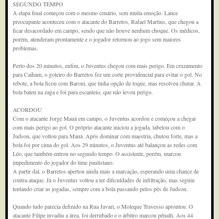
SEGUNDO TEMPO
A etapa final começou com o mesmo cenário, sem muita emoção. Lance
preocupante aconteceu com o atacante do Barretos, Rafael Martins, que chegou a
ficar desacordado em campo, sendo que não houve nenhum choque. Os médicos,
porém, atenderam prontamente e o jogador retornou ao jogo sem maiores
problemas.
Perto dos 20 minutos, enfim, o Juventus chegou com mais perigo. Em cruzamento
para Caiham, o goleiro do Barretos fez um corte providencial para evitar o gol. No
rebote, a bola ficou com Baroni, que tinha opção de toque, mas resolveu chutar. A
bola bateu na zaga e foi para escanteio, que não levou perigo.
ACORDOU
Com o atacante Jorge Mauá em campo, o Juventus acordou e começou a chegar
com mais perigo ao gol. O próprio atacante iniciou a jogada, tabelou com o
Judson, que voltou para Mauá. Após dominar com maestria, chutou forte, mas a
bola foi por cima do gol. Aos 29 minutos, o Juventus até balançou as redes com
Léo, que também entrou no segundo tempo. O assistente, porém, marcou
impedimento do jogador do time paulistano.
A partir daí, o Barretos apertou ainda mais a marcação, esperando uma chance de
contra-ataque. Já o Juventus voltou a ter dificuldades de infiltração, mas seguiu
tentando criar as jogadas, sempre com a bola passando pelos pés de Judson.
Quando tudo parecia definido na Rua Javari, o Moleque Travesso aprontou. O
atacante Filipe invadiu a área, foi derrubado e o árbitro marcou pênalti. Aos 44