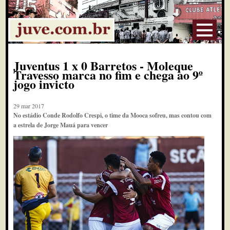
Juventus 1 x 0 Barretos - Moleque
Travesso marca no fim e chega ao 9º
jogo invicto
29 mar 2017
No estádio Conde Rodolfo Crespi, o time da Mooca sofreu, mas contou com
a estrela de Jorge Mauá para vencer