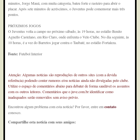
minutos, Jorge Mauá, com muita categoria, bateu forte e rasteiro para abrir o
placar. Após sete minutos de acréscimos, o Juventus pode comemorar mais três
pontos.
PRÓXIMOS JOGOS
O Juventus volta a campo no próximo sábado, às 19 horas, no estádio Benito
Agnello Castelano, em Rio Claro, onde enfrenta o Velo Clube. No dia seguinte, às
10 horas, é a vez do Barretos jogar contra o Taubaté, no estádio Fortaleza.
Fonte:
Futebol Interior
Atenção: Algumas notícias são reproduções de outros sites (com a devida
referência) podendo conter rumores e/ou notícias ainda não divulgadas pelo clube.
Utilize o espaço de comentários abaixo para debater de forma saudável os assuntos
com os outros leitores. Comentários que o juve.com.br identificar como
inadequados serão removidos sem aviso prévio.
Encontrou algum problema com esta notícia? Por favor, entre em
contato
conosco.
Compartilhe esta notícia com seus amigos: