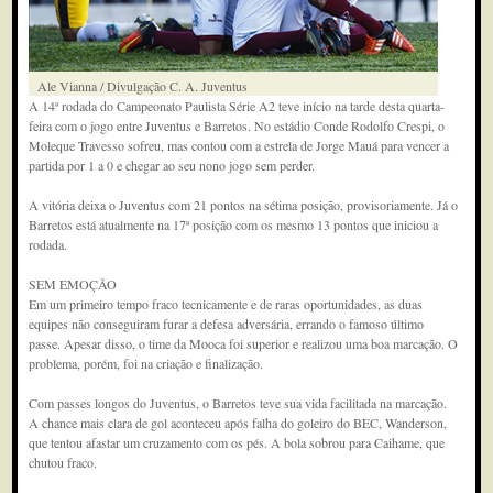
Ale Vianna / Divulgação C. A. Juventus
A 14ª rodada do Campeonato Paulista Série A2 teve início na tarde desta quarta-
feira com o jogo entre Juventus e Barretos. No estádio Conde Rodolfo Crespi, o
Moleque Travesso sofreu, mas contou com a estrela de Jorge Mauá para vencer a
partida por 1 a 0 e chegar ao seu nono jogo sem perder.
A vitória deixa o Juventus com 21 pontos na sétima posição, provisoriamente. Já o
Barretos está atualmente na 17ª posição com os mesmo 13 pontos que iniciou a
rodada.
SEM EMOÇÃO
Em um primeiro tempo fraco tecnicamente e de raras oportunidades, as duas
equipes não conseguiram furar a defesa adversária, errando o famoso último
passe. Apesar disso, o time da Mooca foi superior e realizou uma boa marcação. O
problema, porém, foi na criação e finalização.
Com passes longos do Juventus, o Barretos teve sua vida facilitada na marcação.
A chance mais clara de gol aconteceu após falha do goleiro do BEC, Wanderson,
que tentou afastar um cruzamento com os pés. A bola sobrou para Caihame, que
chutou fraco.