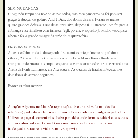
SEM MUDANÇAS
O segundo tempo não teve bolas nas redes, mas esse panorama só foi possível
graças à atuação do goleiro André Dias, dos donos da casa. Foram ao menos
quatro grandes defesas. Uma delas, inclusive, de pênalti. O atacante Tom foi para a
cobrança e até finalizou com firmeza. Ágil, porém, o arqueiro juventino voou para
a bola e fez o grande milagre da tarde desta quarta-feira.
PRÓXIMOS JOGOS
A sexta e última rodada da segunda fase acontece integralmente no próximo
sábado, 20 de outubro. O Juventus vai ao Estádio Maria Tereza Breda, em
Olímpia, onde encara o Olímpia; enquanto a Ferroviária recebe o São Bernardo, na
Arena da Fonte Luminosa, em Araraquara. As quartas de final acontecerão nos
dois finais de semana seguintes.
Fonte:
Futebol Interior
Atenção: Algumas notícias são reproduções de outros sites (com a devida
referência) podendo conter rumores e/ou notícias ainda não divulgadas pelo clube.
Utilize o espaço de comentários abaixo para debater de forma saudável os assuntos
com os outros leitores. Comentários que o juve.com.br identificar como
inadequados serão removidos sem aviso prévio.
Encontrou algum problema com esta notícia? Por favor, entre em
contato