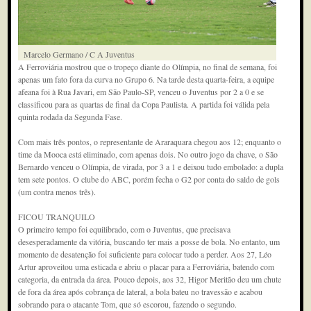
Marcelo Germano / C A Juventus
A Ferroviária mostrou que o tropeço diante do Olímpia, no final de semana, foi
apenas um fato fora da curva no Grupo 6. Na tarde desta quarta-feira, a equipe
afeana foi à Rua Javari, em São Paulo-SP, venceu o Juventus por 2 a 0 e se
classificou para as quartas de final da Copa Paulista. A partida foi válida pela
quinta rodada da Segunda Fase.
Com mais três pontos, o representante de Araraquara chegou aos 12; enquanto o
time da Mooca está eliminado, com apenas dois. No outro jogo da chave, o São
Bernardo venceu o Olímpia, de virada, por 3 a 1 e deixou tudo embolado: a dupla
tem sete pontos. O clube do ABC, porém fecha o G2 por conta do saldo de gols
(um contra menos três).
FICOU TRANQUILO
O primeiro tempo foi equilibrado, com o Juventus, que precisava
desesperadamente da vitória, buscando ter mais a posse de bola. No entanto, um
momento de desatenção foi suficiente para colocar tudo a perder. Aos 27, Léo
Artur aproveitou uma esticada e abriu o placar para a Ferroviária, batendo com
categoria, da entrada da área. Pouco depois, aos 32, Higor Meritão deu um chute
de fora da área após cobrança de lateral, a bola bateu no travessão e acabou
sobrando para o atacante Tom, que só escorou, fazendo o segundo.