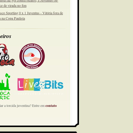
lista faz gol contra bizarro, e Juventus-SP
ce de virada no fim
sco Sporting 0 x 1 Juventus - Vitória fora de
a na Copa Paulista
eiros
ar a torcida juventina? Entre em
contato