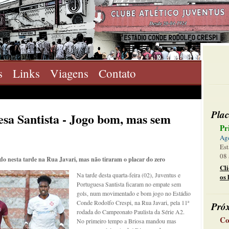
s
Links
Viagens
Contato
Plac
esa Santista - Jogo bom, mas sem
Pr
Ag
Est
08 
 nesta tarde na Rua Javari, mas não tiraram o placar do zero
Cl
Na tarde desta quarta-feira (02), Juventus e
os 
Portuguesa Santista ficaram no empate sem
gols, num movimentado e bom jogo no Estádio
Conde Rodolfo Crespi, na Rua Javari, pela 11ª
Pró
rodada do Campeonato Paulista da Série A2.
Co
No primeiro tempo a Briosa mandou mas