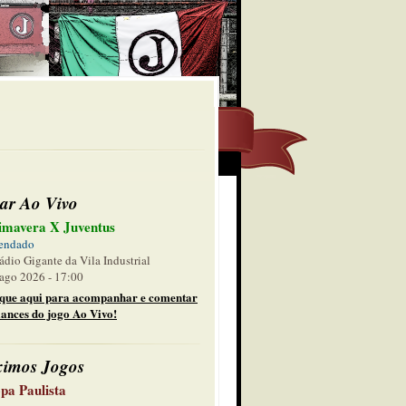
ar Ao Vivo
imavera X Juventus
endado
ádio Gigante da Vila Industrial
ago 2026 - 17:00
ique aqui para acompanhar e comentar
lances do jogo Ao Vivo!
ximos Jogos
pa Paulista