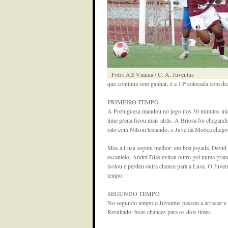
Foto: Alê Vianna / C. A. Juventus
que continua sem ganhar, é a 13ª colocada com de
PRIMEIRO TEMPO
A Portuguesa mandou no jogo nos 30 minutos inici
time grena ficou mais atrás. A Briosa foi chegand
oito com Nilson testando; o Juve da Moóca cheg
Mas a Lusa seguiu melhor: em boa jogada, Devid b
escanteio, André Dias evitou outro gol numa gran
isolou e perdeu outra chance para a Lusa. O Juven
tempo.
SEGUNDO TEMPO
No segundo tempo o Juventus passou a arriscar e a
Resultado: boas chances para os dois times.