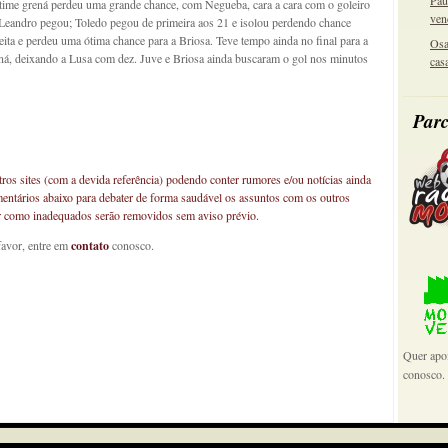
Pau
time grená perdeu uma grande chance, com Negueba, cara a cara com o goleiro
ven
e Leandro pegou; Toledo pegou de primeira aos 21 e isolou perdendo chance
eita e perdeu uma ótima chance para a Briosa. Teve tempo ainda no final para a
Osa
á, deixando a Lusa com dez. Juve e Briosa ainda buscaram o gol nos minutos
cas
Parc
os sites (com a devida referência) podendo conter rumores e/ou notícias ainda
mentários abaixo para debater de forma saudável os assuntos com os outros
car como inadequados serão removidos sem aviso prévio.
favor, entre em
contato
conosco.
Quer apoi
conosco.