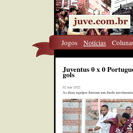
Jogos
Notícias
Coluna
Juventus 0 x 0 Portugu
gols
02 mar 2022
As duas equipes fizeram um duelo movimentado