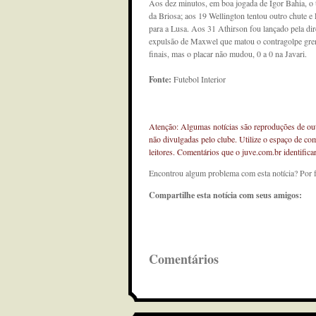
Aos dez minutos, em boa jogada de Igor Bahia, o 
da Briosa; aos 19 Wellington tentou outro chute 
para a Lusa. Aos 31 Athirson fou lançado pela dir
expulsão de Maxwel que matou o contragolpe gren
finais, mas o placar não mudou, 0 a 0 na Javari.
Fonte:
Futebol Interior
Atenção: Algumas notícias são reproduções de outr
não divulgadas pelo clube. Utilize o espaço de co
leitores. Comentários que o juve.com.br identifi
Encontrou algum problema com esta notícia? Por 
Compartilhe esta notícia com seus amigos:
Comentários