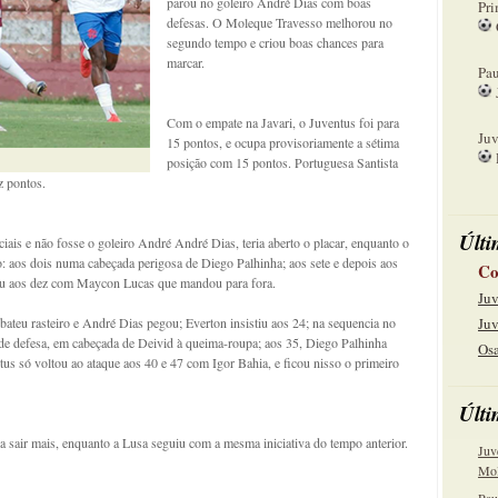
parou no goleiro André Dias com boas
Pri
defesas. O Moleque Travesso melhorou no
segundo tempo e criou boas chances para
08
marcar.
Pau
15
Com o empate na Javari, o Juventus foi para
Juv
15 pontos, e ocupa provisoriamente a sétima
posição com 15 pontos. Portuguesa Santista
22
z pontos.
Últi
ais e não fosse o goleiro André André Dias, teria aberto o placar, enquanto o
o: aos dois numa cabeçada perigosa de Diego Palhinha; aos sete e depois aos
Co
ou aos dez com Maycon Lucas que mandou para fora.
Juv
ateu rasteiro e André Dias pegou; Everton insistiu aos 24; na sequencia no
Juv
de defesa, em cabeçada de Deivid à queima-roupa; aos 35, Diego Palhinha
Osa
tus só voltou ao ataque aos 40 e 47 com Igor Bahia, e ficou nisso o primeiro
Últi
 sair mais, enquanto a Lusa seguiu com a mesma iniciativa do tempo anterior.
Juv
Mol