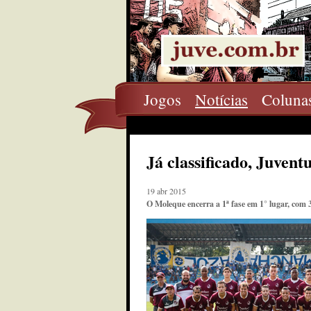
Jogos
Notícias
Coluna
Já classificado, Juven
19 abr 2015
O Moleque encerra a 1ª fase em 1° lugar, com 