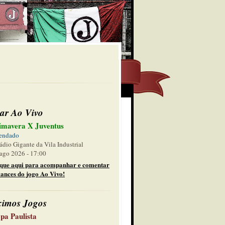
ar Ao Vivo
imavera X Juventus
endado
ádio Gigante da Vila Industrial
ago 2026 - 17:00
ique aqui para acompanhar e comentar
lances do jogo Ao Vivo!
ximos Jogos
pa Paulista