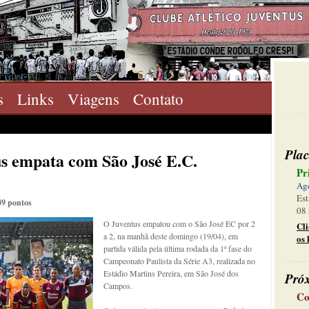
s
Links
Viagens
Contato
Plac
tus empata com São José E.C.
Pr
Ag
Est
39 pontos
08 
O Juventus empatou com o São José EC por 2
Cl
a 2, na manhã deste domingo (19/04), em
os 
partida válida pela última rodada da 1ª fase do
Campeonato Paulista da Série A3, realizada no
Estádio Martins Pereira, em São José dos
Pró
Campos.
Co