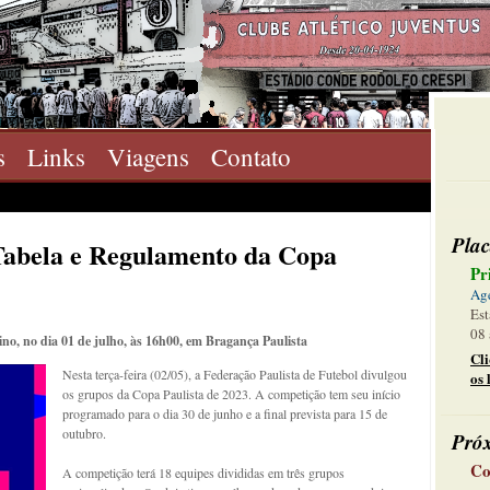
s
Links
Viagens
Contato
Plac
Tabela e Regulamento da Copa
Pr
Ag
Est
08 
no, no dia 01 de julho, às 16h00, em Bragança Paulista
Cl
Nesta terça-feira (02/05), a Federação Paulista de Futebol divulgou
os 
os grupos da Copa Paulista de 2023. A competição tem seu início
programado para o dia 30 de junho e a final prevista para 15 de
outubro.
Pró
Co
A competição terá 18 equipes divididas em três grupos