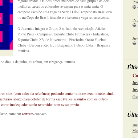
regionalizados. Os dois times melhores de cada grupo e os dois
Pri
melhores terceiros colocados avançam para o mata-mata. O
campeão escolhe uma vaga na Série D do Campeonato Brasileiro
08
ou na Copa do Brasil, ficando o vice com a vaga remanescente.
Pau
O Juventus integra o Grupo 2 ao lado da Associação Atlética
15
Ponte Preta - Campinas, Esporte Clube Primavera - Indaiatuba,
Juv
Esporte Clube XV de Novembro - Piracicaba, Oeste Futebol
Clube - Barueri e Red Bull Bragantino Futebol Ltda. - Bragança
22
Paulista.
no dia 01 de julho, às 16h00, em Bragança Paulista.
Últi
Co
Juv
Juv
os sites (com a devida referência) podendo conter rumores e/ou notícias ainda
Osa
mentários abaixo para debater de forma saudável os assuntos com os outros
car como inadequados serão removidos sem aviso prévio.
Últi
favor, entre em
contato
conosco.
Juv
Mol