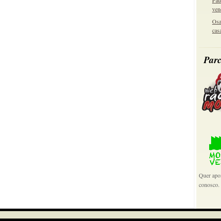
Pau
ven
Osa
cas
Parc
Quer apoi
conosco.