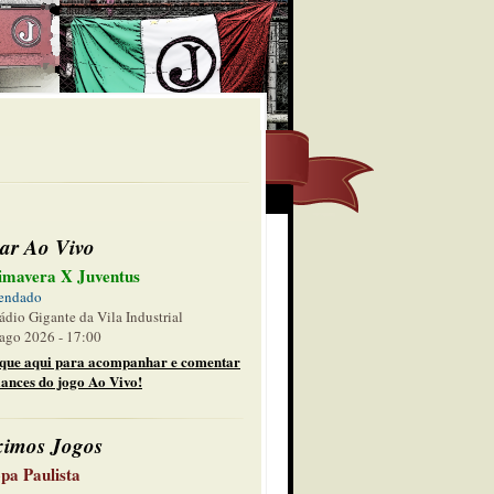
ar Ao Vivo
imavera X Juventus
endado
ádio Gigante da Vila Industrial
ago 2026 - 17:00
ique aqui para acompanhar e comentar
lances do jogo Ao Vivo!
ximos Jogos
pa Paulista