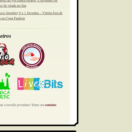
lista faz gol contra bizarro, e Juventus-SP
ce de virada no fim
sco Sporting 0 x 1 Juventus - Vitória fora de
a na Copa Paulista
eiros
ar a torcida juventina? Entre em
contato