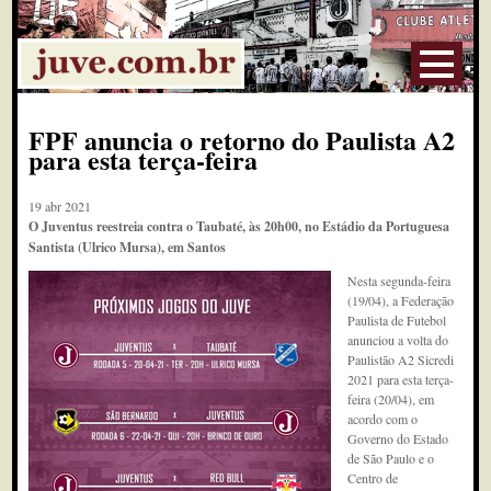
FPF anuncia o retorno do Paulista A2
para esta terça-feira
19 abr 2021
O Juventus reestreia contra o Taubaté, às 20h00, no Estádio da Portuguesa
Santista (Ulrico Mursa), em Santos
Nesta segunda-feira
(19/04), a Federação
Paulista de Futebol
anunciou a volta do
Paulistão A2 Sicredi
2021 para esta terça-
feira (20/04), em
acordo com o
Governo do Estado
de São Paulo e o
Centro de