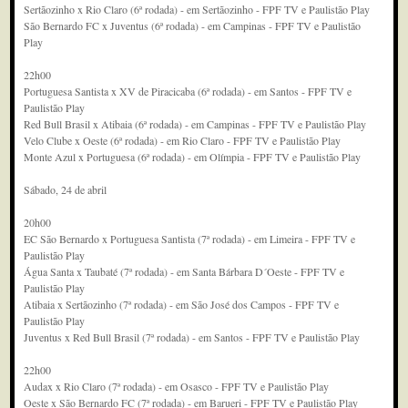
Sertãozinho x Rio Claro (6ª rodada) - em Sertãozinho - FPF TV e Paulistão Play
São Bernardo FC x Juventus (6ª rodada) - em Campinas - FPF TV e Paulistão
Play
22h00
Portuguesa Santista x XV de Piracicaba (6ª rodada) - em Santos - FPF TV e
Paulistão Play
Red Bull Brasil x Atibaia (6ª rodada) - em Campinas - FPF TV e Paulistão Play
Velo Clube x Oeste (6ª rodada) - em Rio Claro - FPF TV e Paulistão Play
Monte Azul x Portuguesa (6ª rodada) - em Olímpia - FPF TV e Paulistão Play
Sábado, 24 de abril
20h00
EC São Bernardo x Portuguesa Santista (7ª rodada) - em Limeira - FPF TV e
Paulistão Play
Água Santa x Taubaté (7ª rodada) - em Santa Bárbara D´Oeste - FPF TV e
Paulistão Play
Atibaia x Sertãozinho (7ª rodada) - em São José dos Campos - FPF TV e
Paulistão Play
Juventus x Red Bull Brasil (7ª rodada) - em Santos - FPF TV e Paulistão Play
22h00
Audax x Rio Claro (7ª rodada) - em Osasco - FPF TV e Paulistão Play
Oeste x São Bernardo FC (7ª rodada) - em Barueri - FPF TV e Paulistão Play