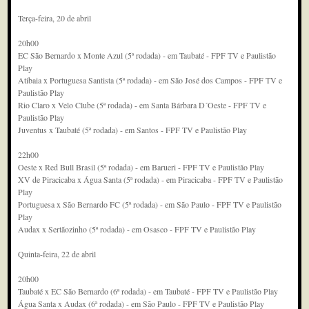
Terça-feira, 20 de abril
20h00
EC São Bernardo x Monte Azul (5ª rodada) - em Taubaté - FPF TV e Paulistão
Play
Atibaia x Portuguesa Santista (5ª rodada) - em São José dos Campos - FPF TV e
Paulistão Play
Rio Claro x Velo Clube (5ª rodada) - em Santa Bárbara D´Oeste - FPF TV e
Paulistão Play
Juventus x Taubaté (5ª rodada) - em Santos - FPF TV e Paulistão Play
22h00
Oeste x Red Bull Brasil (5ª rodada) - em Barueri - FPF TV e Paulistão Play
XV de Piracicaba x Água Santa (5ª rodada) - em Piracicaba - FPF TV e Paulistão
Play
Portuguesa x São Bernardo FC (5ª rodada) - em São Paulo - FPF TV e Paulistão
Play
Audax x Sertãozinho (5ª rodada) - em Osasco - FPF TV e Paulistão Play
Quinta-feira, 22 de abril
20h00
Taubaté x EC São Bernardo (6ª rodada) - em Taubaté - FPF TV e Paulistão Play
Água Santa x Audax (6ª rodada) - em São Paulo - FPF TV e Paulistão Play