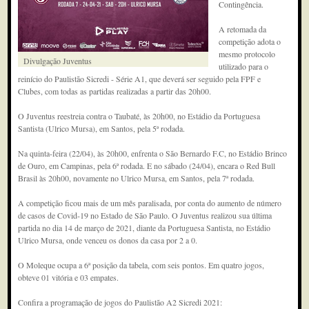
Contingência.
A retomada da
competição adota o
mesmo protocolo
Divulgação Juventus
utilizado para o
reinício do Paulistão Sicredi - Série A1, que deverá ser seguido pela FPF e
Clubes, com todas as partidas realizadas a partir das 20h00.
O Juventus reestreia contra o Taubaté, às 20h00, no Estádio da Portuguesa
Santista (Ulrico Mursa), em Santos, pela 5ª rodada.
Na quinta-feira (22/04), às 20h00, enfrenta o São Bernardo F.C, no Estádio Brinco
de Ouro, em Campinas, pela 6ª rodada. E no sábado (24/04), encara o Red Bull
Brasil às 20h00, novamente no Ulrico Mursa, em Santos, pela 7ª rodada.
A competição ficou mais de um mês paralisada, por conta do aumento de número
de casos de Covid-19 no Estado de São Paulo. O Juventus realizou sua última
partida no dia 14 de março de 2021, diante da Portuguesa Santista, no Estádio
Ulrico Mursa, onde venceu os donos da casa por 2 a 0.
O Moleque ocupa a 6ª posição da tabela, com seis pontos. Em quatro jogos,
obteve 01 vitória e 03 empates.
Confira a programação de jogos do Paulistão A2 Sicredi 2021: