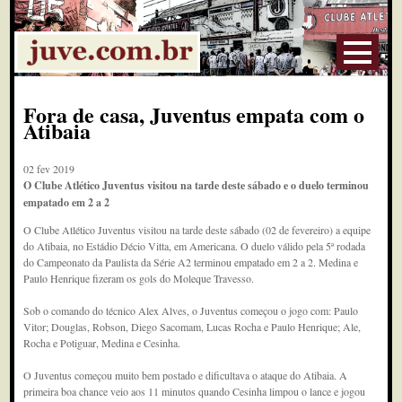
Fora de casa, Juventus empata com o
Atibaia
02 fev 2019
O Clube Atlético Juventus visitou na tarde deste sábado e o duelo terminou
empatado em 2 a 2
O Clube Atlético Juventus visitou na tarde deste sábado (02 de fevereiro) a equipe
do Atibaia, no Estádio Décio Vitta, em Americana. O duelo válido pela 5ª rodada
do Campeonato da Paulista da Série A2 terminou empatado em 2 a 2. Medina e
Paulo Henrique fizeram os gols do Moleque Travesso.
Sob o comando do técnico Alex Alves, o Juventus começou o jogo com: Paulo
Vitor; Douglas, Robson, Diego Sacomam, Lucas Rocha e Paulo Henrique; Ale,
Rocha e Potiguar, Medina e Cesinha.
O Juventus começou muito bem postado e dificultava o ataque do Atibaia. A
primeira boa chance veio aos 11 minutos quando Cesinha limpou o lance e jogou