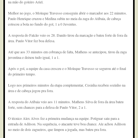
na mão do goleiro Ariel.
Melhor no jogo, o Moleque Travesso conseguiu abrir o marcador aos 22 minutos.
Paulo Henrique cruzou e Medina subiu no meia da zaga do Atibaia, de cabeça
colocou a bola no fundo do gol, 1 a 0 Juventus.
A resposta do Falcão veio os 28. Danilo tirou da marcação e bateu forte de fora da
área. Paulo Vitor fez boa defesa.
Até que aos 33 minutos em cobrança de falta, Matheus se antecipou, tirou da zaga
juventina e deixou tudo igual, 1 a 1.
Após o gol, a equipe da casa cresceu e o Moleque Travesso se segurou até o final
do primeiro tempo.
Logo nos primeiros minutos da etapa complementar, Cesinha recebeu sozinho na
área e de cabeça jogou pra fora.
A resposta do Atibaia veio aos 11 minutos. Matheus Silva de fora da área bateu
forte, sem chances para a defesa de Paulo Vitor, 2 a 1.
O técnico Alex Alves fez a primeira mudança na equipe. Potiguar saiu para a
entrada de Adilson. Na sequência, o atacante teve boa chance. Ale achou Adilson
no meio de dois zagueiros, que limpou a jogada, mas bateu pra fora.