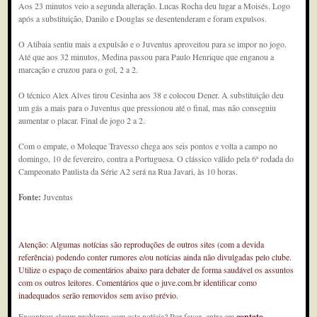
Aos 23 minutos veio a segunda alteração. Lucas Rocha deu lugar a Moisés. Logo
após a substituição, Danilo e Douglas se desentenderam e foram expulsos.
O Atibaia sentiu mais a expulsão e o Juventus aproveitou para se impor no jogo.
Até que aos 32 minutos, Medina passou para Paulo Henrique que enganou a
marcação e cruzou para o gol, 2 a 2.
O técnico Alex Alves tirou Cesinha aos 38 e colocou Dener. A substituição deu
um gás a mais para o Juventus que pressionou até o final, mas não conseguiu
aumentar o placar. Final de jogo 2 a 2.
Com o empate, o Moleque Travesso chega aos seis pontos e volta a campo no
domingo, 10 de fevereiro, contra a Portuguesa. O clássico válido pela 6ª rodada do
Campeonato Paulista da Série A2 será na Rua Javari, às 10 horas.
Fonte:
Juventus
Atenção: Algumas notícias são reproduções de outros sites (com a devida
referência) podendo conter rumores e/ou notícias ainda não divulgadas pelo clube.
Utilize o espaço de comentários abaixo para debater de forma saudável os assuntos
com os outros leitores. Comentários que o juve.com.br identificar como
inadequados serão removidos sem aviso prévio.
Encontrou algum problema com esta notícia? Por favor, entre em
contato