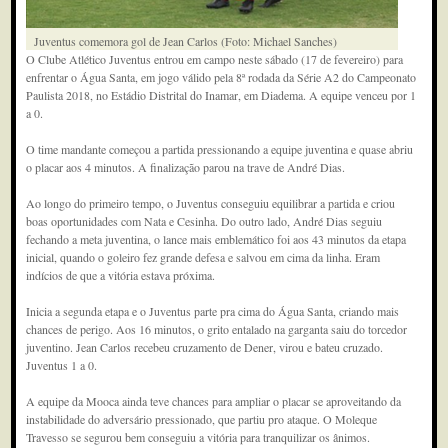
Juventus comemora gol de Jean Carlos (Foto: Michael Sanches)
O Clube Atlético Juventus entrou em campo neste sábado (17 de fevereiro) para
enfrentar o Água Santa, em jogo válido pela 8ª rodada da Série A2 do Campeonato
Paulista 2018, no Estádio Distrital do Inamar, em Diadema. A equipe venceu por 1
a 0.
O time mandante começou a partida pressionando a equipe juventina e quase abriu
o placar aos 4 minutos. A finalização parou na trave de André Dias.
Ao longo do primeiro tempo, o Juventus conseguiu equilibrar a partida e criou
boas oportunidades com Nata e Cesinha. Do outro lado, André Dias seguiu
fechando a meta juventina, o lance mais emblemático foi aos 43 minutos da etapa
inicial, quando o goleiro fez grande defesa e salvou em cima da linha. Eram
indícios de que a vitória estava próxima.
Inicia a segunda etapa e o Juventus parte pra cima do Água Santa, criando mais
chances de perigo. Aos 16 minutos, o grito entalado na garganta saiu do torcedor
juventino. Jean Carlos recebeu cruzamento de Dener, virou e bateu cruzado.
Juventus 1 a 0.
A equipe da Mooca ainda teve chances para ampliar o placar se aproveitando da
instabilidade do adversário pressionado, que partiu pro ataque. O Moleque
Travesso se segurou bem conseguiu a vitória para tranquilizar os ânimos.