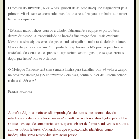
O técnico do Juventus, Alex Alves, gostou da atuação da equipe e agradeceu pela
primeira vitória sob seu comando, mas fez uma ressalva para o trabalho se manter
firme na sequencia.
"Estamos muito felizes com o resultado. Taticamente a equipe se portou bem
dentro de campo. A tranquilidade na hora da finalização ficou mais evidente.
Mesmo assim, alguns erros de passe ainda atrapalham na hora de definir o lance.
Nosso ataque pode evoluir. O importante hoje foram os três pontos para tirar a
ansiedade do elenco e eles precisam aproveitar, sentir o gosto, esse que teremos
daqui pra frente", disse o técnico.
O Moleque Travesso terá uma semana inteira para trabalhar pois só volta a campo
no próximo domingo (25 de fevereiro), em casa, contra o Inter de Limeira pela 9ª
rodada da Série A2.
Fonte:
Juventus
Atenção: Algumas notícias são reproduções de outros sites (com a devida
referência) podendo conter rumores e/ou notícias ainda não divulgadas pelo clube.
Utilize o espaço de comentários abaixo para debater de forma saudável os assuntos
com os outros leitores. Comentários que o juve.com.br identificar como
inadequados serão removidos sem aviso prévio.