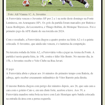
Foto: Alê Vianna / C. A. Juventus
A Ferroviária venceu o Juventus-SP por 2 a 1 na noite deste domingo na Fonte
Luminosa, em Araraquara (SP). Os gols da partida foram marcados por Batista e
Lucas Rodrigues, da Locomotiva, e Thiago Rubim, do Moleque Travessos. Foi o
primeiro jogo da AFE diante de sua torcida em 2024.
Com o resultado, a Ferroviária chegou a quatro pontos na Série A2 e é a quinta
colocada. O Juventus, que ainda não venceu, é o lanterna da competição.
Na terceira rodada da Série A2, a Ferroviária volta a jogar na Arena da Fonte. A
partida é nesta quarta-feira, às 19h, contra o líder São Bento. No mesmo dia, às
15h, o Juventus recebe o Velo Clube na Rua Javari.
O jogo
A Ferroviária abriu o placar aos 16 minutos do primeiro tempo com Batista, de
cabeça, após receber cruzamento milimétrico de Vitor Barreto pela direita.
O mesmo Batista chegou com perigo dez minutos depois, aos 26, que saiu cara a
cara com o goleiro Caio e, em um chute forte, acertou a trave. Aos 39, a
Ferroviária mandou outra bola na trave com Luís Henrique após batida colocada
na entrada da área com a perna esquerda.