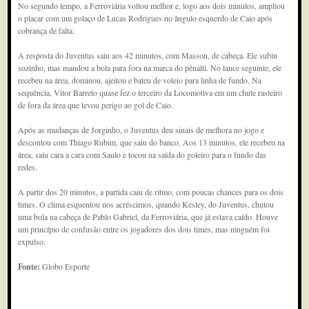
No segundo tempo, a Ferroviária voltou melhor e, logo aos dois minutos, ampliou
o placar com um golaço de Lucas Rodrigues no ângulo esquerdo de Caio após
cobrança de falta.
A resposta do Juventus saiu aos 42 minutos, com Masson, de cabeça. Ele subiu
sozinho, mas mandou a bola para fora na marca do pênalti. No lance seguinte, ele
recebeu na área, dominou, ajeitou e bateu de voleio para linha de fundo. Na
sequência, Vitor Barreto quase fez o terceiro da Locomotiva em um chute rasteiro
de fora da área que levou perigo ao gol de Caio.
Após as mudanças de Jorginho, o Juventus deu sinais de melhora no jogo e
descontou com Thiago Rubim, que saiu do banco. Aos 13 minutos, ele recebeu na
área, saiu cara a cara com Saulo e tocou na saída do goleiro para o fundo das
redes.
A partir dos 20 minutos, a partida caiu de ritmo, com poucas chances para os dois
times. O clima esquentou nos acréscimos, quando Kesley, do Juventus, chutou
uma bola na cabeça de Pablo Gabriel, da Ferroviária, que já estava caído. Houve
um princípio de confusão entre os jogadores dos dois times, mas ninguém foi
expulso.
Fonte:
Globo Esporte