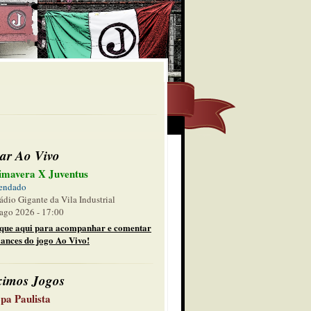
ar Ao Vivo
imavera X Juventus
endado
ádio Gigante da Vila Industrial
ago 2026 - 17:00
ique aqui para acompanhar e comentar
lances do jogo Ao Vivo!
ximos Jogos
pa Paulista