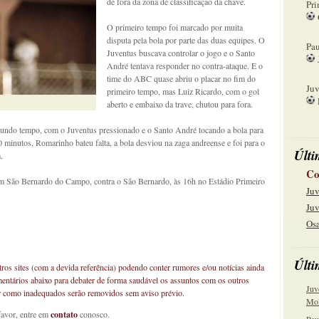
de fora da zona de classificação da chave.
Pri
O primeiro tempo foi marcado por muita
08
disputa pela bola por parte das duas equipes. O
Pau
Juventus buscava controlar o jogo e o Santo
André tentava responder no contra-ataque. E o
15
time do ABC quase abriu o placar no fim do
Juv
primeiro tempo, mas Luiz Ricardo, com o gol
aberto e embaixo da trave, chutou para fora.
22
undo tempo, com o Juventus pressionado e o Santo André tocando a bola para
0 minutos, Romarinho bateu falta, a bola desviou na zaga andreense e foi para o
Últi
.
Co
em São Bernardo do Campo, contra o São Bernardo, às 16h no Estádio Primeiro
Juv
Juv
Osa
Últi
os sites (com a devida referência) podendo conter rumores e/ou notícias ainda
mentários abaixo para debater de forma saudável os assuntos com os outros
Juv
car como inadequados serão removidos sem aviso prévio.
Mol
favor, entre em
contato
conosco.