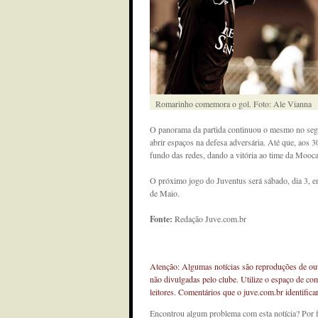
Romarinho comemora o gol. Foto: Ale Vianna
O panorama da partida continuou o mesmo no seg
abrir espaços na defesa adversária. Até que, aos 3
fundo das redes, dando a vitória ao time da Mooca
O próximo jogo do Juventus será sábado, dia 3, 
de Maio.
Fonte:
Redação Juve.com.br
Atenção: Algumas notícias são reproduções de outr
não divulgadas pelo clube. Utilize o espaço de co
leitores. Comentários que o juve.com.br identifi
Encontrou algum problema com esta notícia? Por 