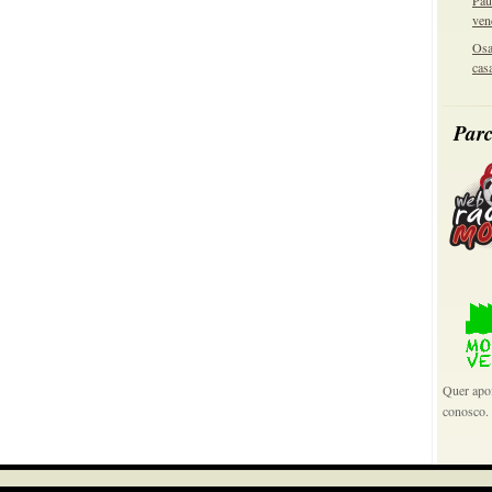
Pau
ven
Osa
cas
Parc
Quer apoi
conosco.