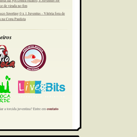
lista faz gol contra bizarro, e Juventus-SP
ce de virada no fim
sco Sporting 0 x 1 Juventus - Vitória fora de
a na Copa Paulista
eiros
ar a torcida juventina? Entre em
contato