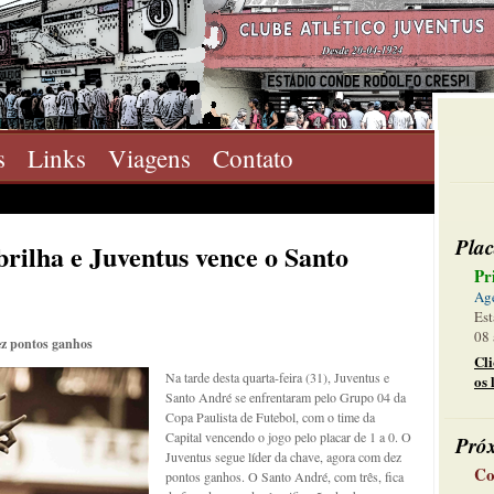
s
Links
Viagens
Contato
Plac
rilha e Juventus vence o Santo
Pr
Ag
Est
08 
ez pontos ganhos
Cl
Na tarde desta quarta-feira (31), Juventus e
os 
Santo André se enfrentaram pelo Grupo 04 da
Copa Paulista de Futebol, com o time da
Capital vencendo o jogo pelo placar de 1 a 0. O
Pró
Juventus segue líder da chave, agora com dez
Co
pontos ganhos. O Santo André, com três, fica