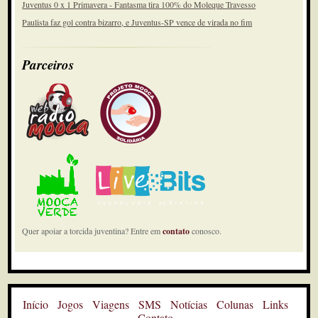
Juventus 0 x 1 Primavera - Fantasma tira 100% do Moleque Travesso
Paulista faz gol contra bizarro, e Juventus-SP vence de virada no fim
Parceiros
Quer apoiar a torcida juventina? Entre em
contato
conosco.
Início
Jogos
Viagens
SMS
Notícias
Colunas
Links
Contato