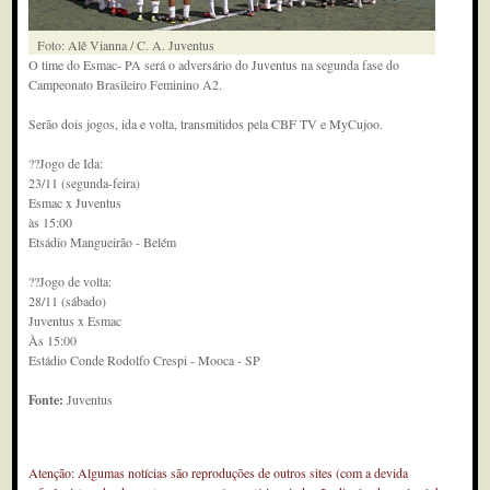
Foto: Alê Vianna / C. A. Juventus
O time do Esmac- PA será o adversário do Juventus na segunda fase do
Campeonato Brasileiro Feminino A2.
Serão dois jogos, ida e volta, transmitidos pela CBF TV e MyCujoo.
??Jogo de Ida:
23/11 (segunda-feira)
Esmac x Juventus
às 15:00
Etsádio Mangueirão - Belém
??Jogo de volta:
28/11 (sábado)
Juventus x Esmac
Às 15:00
Estádio Conde Rodolfo Crespi - Mooca - SP
Fonte:
Juventus
Atenção: Algumas notícias são reproduções de outros sites (com a devida