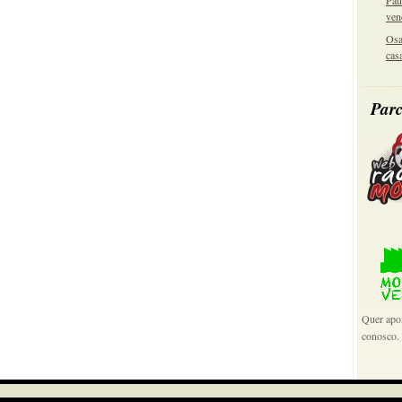
Pau
ven
Osa
cas
Parc
Quer apoi
conosco.