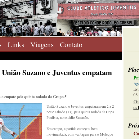
s
Links
Viagens
Contato
Plac
 União Suzano e Juventus empatam
Pr
Ag
Est
08 
a o empate pela quinta rodada do Grupo 5
Cl
União Suzano e Juventus empataram em 2 a 2
os 
neste sábado (13), pela quinta rodada da Copa
Paulista, no estádio Suzanão.
Pró
Em campo, a partida começou bem
Co
movimentada, com vantagem para o Moleque