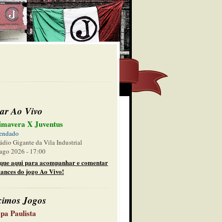
ar Ao Vivo
imavera X Juventus
endado
ádio Gigante da Vila Industrial
ago 2026 - 17:00
ique aqui para acompanhar e comentar
lances do jogo Ao Vivo!
ximos Jogos
pa Paulista