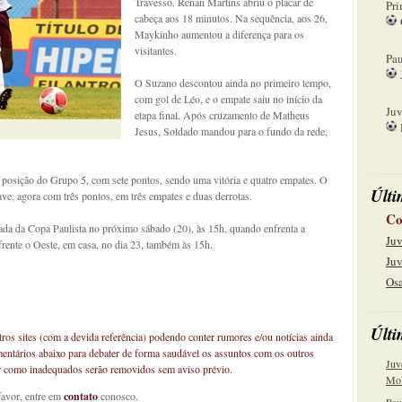
Travesso. Renan Martins abriu o placar de
Pri
cabeça aos 18 minutos. Na sequência, aos 26,
Maykinho aumentou a diferença para os
08
visitantes.
Pau
O Suzano descontou ainda no primeiro tempo,
15
com gol de Léo, e o empate saiu no início da
Juv
etapa final. Após cruzamento de Matheus
Jesus, Soldado mandou para o fundo da rede,
22
a posição do Grupo 5, com sete pontos, sendo uma vitória e quatro empates. O
Últi
ave, agora com três pontos, em três empates e duas derrotas.
Co
da da Copa Paulista no próximo sábado (20), às 15h, quando enfrenta a
Juv
frente o Oeste, em casa, no dia 23, também às 15h.
Juv
Osa
Últi
os sites (com a devida referência) podendo conter rumores e/ou notícias ainda
mentários abaixo para debater de forma saudável os assuntos com os outros
Juv
car como inadequados serão removidos sem aviso prévio.
Mol
favor, entre em
contato
conosco.