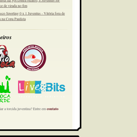
lista faz gol contra bizarro, e Juventus-SP
ce de virada no fim
sco Sporting 0 x 1 Juventus - Vitória fora de
a na Copa Paulista
eiros
ar a torcida juventina? Entre em
contato