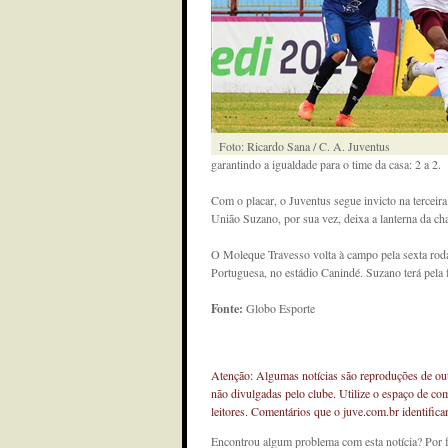
Foto: Ricardo Sana / C. A. Juventus
garantindo a igualdade para o time da casa: 2 a 2.
Com o placar, o Juventus segue invicto na terceir
União Suzano, por sua vez, deixa a lanterna da ch
O Moleque Travesso volta à campo pela sexta roda
Portuguesa, no estádio Canindé. Suzano terá pela 
Fonte:
Globo Esporte
Atenção: Algumas notícias são reproduções de outr
não divulgadas pelo clube. Utilize o espaço de co
leitores. Comentários que o juve.com.br identifi
Encontrou algum problema com esta notícia? Por 