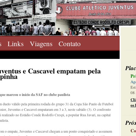
s
Links
Viagens
Contato
Plac
Juventus e Cascavel empatam pela
opinha
Pr
Ag
Est
08 
que marcou o início da SAF no clube paulista
Cl
 duelo válido pela primeira rodada do grupo 31 da Copa São Paulo de Futebol
os 
nior, Juventus e Cascavel empataram em 3 a 3, neste sabádo (3). O confronto
i realizado no Estádio Conde Rodolfo Crespi, a popular Rua Javari, na capital
ulista.
Pró
Co
om o empate, Juventus e Cascavel chegam a um ponto conquistado e assumem