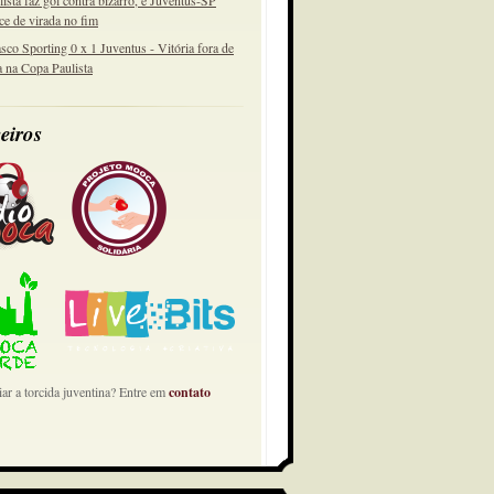
lista faz gol contra bizarro, e Juventus-SP
ce de virada no fim
sco Sporting 0 x 1 Juventus - Vitória fora de
a na Copa Paulista
eiros
ar a torcida juventina? Entre em
contato