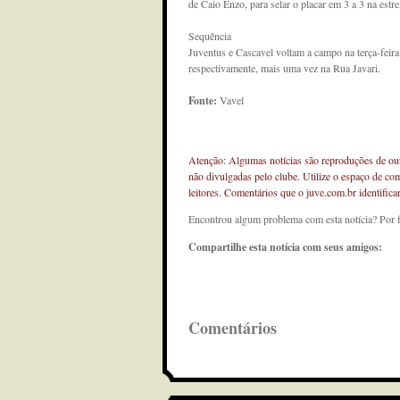
de Caio Enzo, para selar o placar em 3 a 3 na est
Sequência
Juventus e Cascavel voltam a campo na terça-feira
respectivamente, mais uma vez na Rua Javari.
Fonte:
Vavel
Atenção: Algumas notícias são reproduções de outr
não divulgadas pelo clube. Utilize o espaço de co
leitores. Comentários que o juve.com.br identifi
Encontrou algum problema com esta notícia? Por 
Compartilhe esta notícia com seus amigos:
Comentários