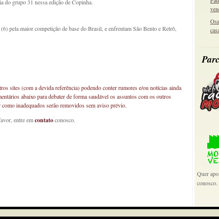
Pau
reia do grupo 31 nessa edição de Copinha.
ven
Osa
 (6) pela maior competição de base do Brasil, e enfrentam São Bento e Retrô,
cas
Parc
os sites (com a devida referência) podendo conter rumores e/ou notícias ainda
mentários abaixo para debater de forma saudável os assuntos com os outros
car como inadequados serão removidos sem aviso prévio.
favor, entre em
contato
conosco.
Quer apoi
conosco.