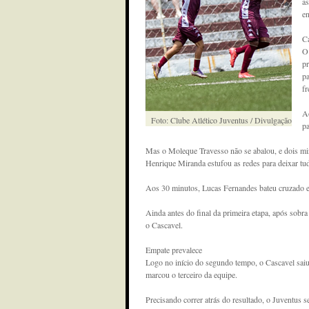
as
en
Ca
O 
pr
pa
fr
Ao
Foto: Clube Atlético Juventus / Divulgação
pa
Mas o Moleque Travesso não se abalou, e dois min
Henrique Miranda estufou as redes para deixar tud
Aos 30 minutos, Lucas Fernandes bateu cruzado e
Ainda antes do final da primeira etapa, após sobr
o Cascavel.
Empate prevalece
Logo no início do segundo tempo, o Cascavel saiu
marcou o terceiro da equipe.
Precisando correr atrás do resultado, o Juventus 