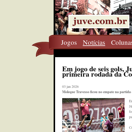
Jogos
Notícias
Coluna
Em jogo de seis gols, 
primeira rodada da C
03 jan 2026
Moleque Travesso ficou no empate na partida 
Em
Jú
fo
pa
C