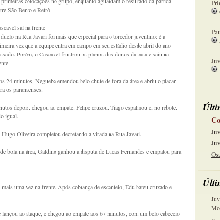
 primeiras colocações no grupo, enquanto aguardam o resultado da partida
Pri
tre São Bento e Retrô.
08
scavel sai na frente
Pau
duelo na Rua Javari foi mais que especial para o torcedor juventino: é a
imeira vez que a equipe entra em campo em seu estádio desde abril do ano
15
ssado. Porém, o Cascavel frustrou os planos dos donos da casa e saiu na
Juv
ente.
22
s 24 minutos, Negueba emendou belo chute de fora da área e abriu o placar
ra os paranaenses.
Últi
utos depois, chegou ao empate. Felipe cruzou, Tiago espalmou e, no rebote,
o igual.
Co
Juv
 Hugo Oliveira completou decretando a virada na Rua Javari.
Juv
a de bola na área, Galdino ganhou a disputa de Lucas Fernandes e empatou para
Osa
Últi
 mais uma vez na frente. Após cobrança de escanteio, Edu bateu cruzado e
Juv
Mol
se lançou ao ataque, e chegou ao empate aos 67 minutos, com um belo cabeceio