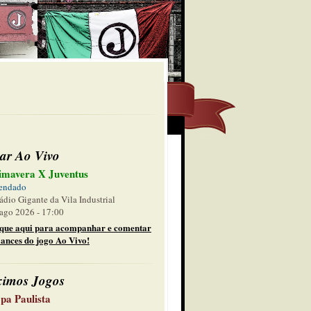
ar Ao Vivo
imavera X Juventus
endado
ádio Gigante da Vila Industrial
ago 2026 - 17:00
ique aqui para acompanhar e comentar
lances do jogo Ao Vivo!
ximos Jogos
pa Paulista