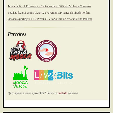
Juventus 0 x 1 Primavera - Fantasma tira 100% do Moleque Travesso
Paulista faz gol contra bizarro, e Juventus-SP vence de virada no fim
Osasco Sporting 0 x 1 Juventus - Vitória fora de casa na Copa Paulista
Parceiros
Quer apoiar a torcida juventina? Entre em
contato
conosco.