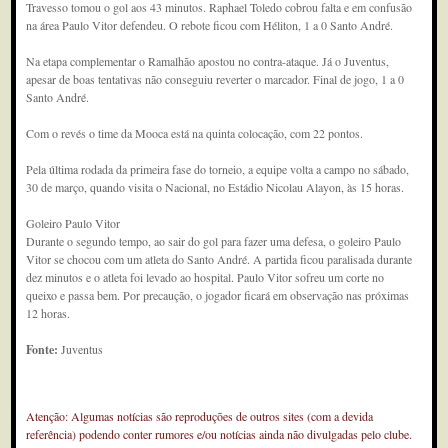
Travesso tomou o gol aos 43 minutos. Raphael Toledo cobrou falta e em confusão
na área Paulo Vitor defendeu. O rebote ficou com Héliton, 1 a 0 Santo André.
Na etapa complementar o Ramalhão apostou no contra-ataque. Já o Juventus,
apesar de boas tentativas não conseguiu reverter o marcador. Final de jogo, 1 a 0
Santo André.
Com o revés o time da Mooca está na quinta colocação, com 22 pontos.
Pela última rodada da primeira fase do torneio, a equipe volta a campo no sábado,
30 de março, quando visita o Nacional, no Estádio Nicolau Alayon, às 15 horas.
Goleiro Paulo Vitor
Durante o segundo tempo, ao sair do gol para fazer uma defesa, o goleiro Paulo
Vitor se chocou com um atleta do Santo André. A partida ficou paralisada durante
dez minutos e o atleta foi levado ao hospital. Paulo Vitor sofreu um corte no
queixo e passa bem. Por precaução, o jogador ficará em observação nas próximas
12 horas.
Fonte:
Juventus
Atenção: Algumas notícias são reproduções de outros sites (com a devida
referência) podendo conter rumores e/ou notícias ainda não divulgadas pelo clube.