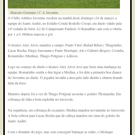
Marcelo Germano / C A Juventus
O Clube Atlético Juventus recebeu na manhã deste domingo (24 de março) a
equipe do Santo André, no Estádio Conde Rodolfo Crespi, em duelo válido pela
14ª rodada da Série A2 do Campeonato Paulista. O Ramalhão saiu com a vitória
por 1 a 0. Héliton marcou o gol.
O técnico Alex Alves mandou a campo: Paulo Vitor (Rafael Ribas); Thiaguinho,
Lucas Rocha, Diego Sacomam e Paulo Henrique; Ale e Gabriel (Roger); Cesinha,
Romarinho (Medina), Thiago Potiguar e Adilson.
Logo no começo do duelo o técnico Alex Alves teve que fazer uma mudança na
equipe. Romarinho sentiu e deu lugar a Medina, e foi dele a primeira boa chance
do Juventus no duelo. O jogador invadiu a área pelo lado direito e chutou tirando
tinta da trave.
Minutos depois foi a vez de Thiago Potiguar assustar o goleiro Thomazella. Em
cobrança de falta a bola explodiu no travessão.
Na sequência, em cobrança de escanteio, Medina mandou novamente no travessão.
A bola sobrou para Lucas Rocha que de cabeça mandou em cima do goleiro do
Santo André.
Com o domínio do jogo, mas sem conseguir balançar as redes, o Moleque