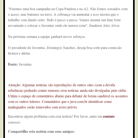
"Fizemos uma boa campanha na Copa Paulista e na A2. Não fomos coroados com
o aceso, mas batemos na trave. A cobrança vai aumentar e isso mostra que o
trabalho vem dando certo. Tudo é passo a passo. Vamos montar um time forte
novamente e colocar o Juventus onde ele merece estar", finalizou Alex Alves.
Na próxima semana a equipe ganhará novos reforços.
O presidente do Juventus, Domingos Sanches, deseja boa sorte para comissão
técnica e atletas.
Fonte:
Juventus
Atenção: Algumas notícias são reproduções de outros sites (com a devida
referência) podendo conter rumores e/ou notícias ainda não divulgadas pelo clube.
Utilize o espaço de comentários abaixo para debater de forma saudável os assuntos
com os outros leitores. Comentários que o juve.com.br identificar como
inadequados serão removidos sem aviso prévio.
Encontrou algum problema com esta notícia? Por favor, entre em
contato
conosco.
Compartilhe esta notícia com seus amigos: