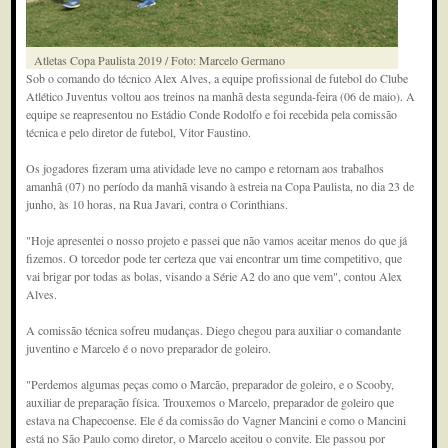
Atletas Copa Paulista 2019 / Foto: Marcelo Germano
Sob o comando do técnico Alex Alves, a equipe profissional de futebol do Clube
Atlético Juventus voltou aos treinos na manhã desta segunda-feira (06 de maio). A
equipe se reapresentou no Estádio Conde Rodolfo e foi recebida pela comissão
técnica e pelo diretor de futebol, Vitor Faustino.
Os jogadores fizeram uma atividade leve no campo e retornam aos trabalhos
amanhã (07) no período da manhã visando à estreia na Copa Paulista, no dia 23 de
junho, às 10 horas, na Rua Javari, contra o Corinthians.
"Hoje apresentei o nosso projeto e passei que não vamos aceitar menos do que já
fizemos. O torcedor pode ter certeza que vai encontrar um time competitivo, que
vai brigar por todas as bolas, visando a Série A2 do ano que vem", contou Alex
Alves.
A comissão técnica sofreu mudanças. Diego chegou para auxiliar o comandante
juventino e Marcelo é o novo preparador de goleiro.
"Perdemos algumas peças como o Marcão, preparador de goleiro, e o Scooby,
auxiliar de preparação física. Trouxemos o Marcelo, preparador de goleiro que
estava na Chapecoense. Ele é da comissão do Vagner Mancini e como o Mancini
está no São Paulo como diretor, o Marcelo aceitou o convite. Ele passou por