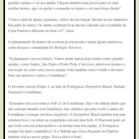
grandes equipes e vai nos ajudar. Chegou também uma pessoa para ser meu
auxiliar técnico, que vai ajudar a comandar os treinos e ser meu braço direito".
"Com a saída de alguns jogadores, outros devem chegar. Mesmo assim mantemos
boa parte do elenco. Os atletas aceitaram ficar mesmo sabendo que a realidade da
Copa Paulista é diferente da Série A2", falou.
O planejamento de treinos até a estreia já está pronto e inclui alguns amistosos,
como destaca o comandante do Moleque Travesso.
"Já planejamos nossos treinos. Vamos tentar marcar jogo-treino contra grandes
equipes, como Santos, São Paulo e Ponte Preta. Com esses amistosos teremos a
real noção de como será a nossa equipe. Falei também com o Carille e devemos
fazer um amistoso contra o Corinthians".
O Juventus está no Grupo 3, ao lado de Portuguesa, Desportivo Brasil, Taubaté,
Nacional e Corinthians.
"Estreamos em casa contra o Sub-23 do Corinthians. Eles vão utilizar atletas que
não estavam atuando com frequência, mas sabemos que para vestir a camisa do
Corinthians é porque são bons jogadores. O Desportivo Brasil também tem uma
estrutura boa e vai entrar na competição com um time forte. O Nacional pode ser
que feche com um patrocinador e vai montar uma boa equipe. A Portuguesa
sempre faz times competitivos. E o Taubaté que estava brigando no Paulista
também está no nosso grupo. Nossa chave é forte".