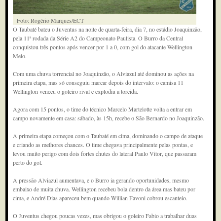
Foto: Rogério Marques/ECT
O Taubaté bateu o Juventus na noite de quarta-feira, dia 7, no estádio Joaquinzão,
pela 11ª rodada da Série A2 do Campeonato Paulista. O Burro da Central
conquistou três pontos após vencer por 1 a 0, com gol do atacante Wellington
Melo.
Com uma chuva torrencial no Joaquinzão, o Alviazul até dominou as ações na
primeira etapa, mas só conseguiu marcar depois do intervalo: o camisa 11
Wellington venceu o goleiro rival e explodiu a torcida.
Agora com 15 pontos, o time do técnico Marcelo Martelotte volta a entrar em
campo novamente em casa: sábado, às 15h, recebe o São Bernardo no Joaquinzão.
A primeira etapa começou com o Taubaté em cima, dominando o campo de ataque
e criando as melhores chances. O time chegava principalmente pelas pontas, e
levou muito perigo com dois fortes chutes do lateral Paulo Vitor, que passaram
perto do gol.
A pressão Alviazul aumentava, e o Burro ia gerando oportunidades, mesmo
embaixo de muita chuva. Wellington recebeu bola dentro da área mas bateu por
cima, e André Dias apareceu bem quando Willian Favoni cobrou escanteio.
O Juventus chegou poucas vezes, mas obrigou o goleiro Fabio a trabalhar duas