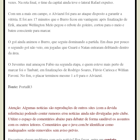
vezes. Na reta final, o time da capital ainda teve o lateral Rafael expulso.
Com um a mais em campo, o Alviazul foi para ao ataque disposto a garantir a
vitória. E foi aos 17 minutos que o Burro ficou em vantagem: após finalização de
Erik, atacante Wellington Melo pegou o rebote do goleiro, cortou para o meio e
bateu consciente para marcar.
O gol ainda animou o Burro, que seguiu dominando a partida. Em duas por pouco
o segundo gol não veio, em jogadas que Guarú e Natan entraram driblando dentro
da área.
O Juventus mal ameaçou Fabio na segunda etapa, e quem esteve mais perto de
marcar foi o Taubaté, em finalizações de Rodrigo Soares, Flávio Carioca e Willian
Favoni. No fim, o placar terminou mesmo 1 a 0 para o Alviazul.
Fonte:
PortalR3
Atenção: Algumas notícias são reproduções de outros sites (com a devida
referência) podendo conter rumores e/ou notícias ainda não divulgadas pelo clube.
Utilize o espaço de comentários abaixo para debater de forma saudável os assuntos
com os outros leitores. Comentários que o juve.com.br identificar como
inadequados serão removidos sem aviso prévio.
Encontrou algum problema com esta notícia? Por favor, entre em
contato