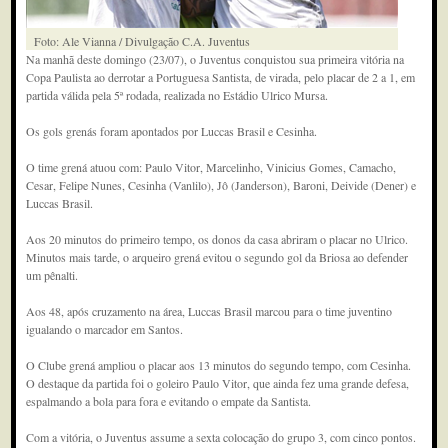
Foto: Ale Vianna / Divulgação C.A. Juventus
Na manhã deste domingo (23/07), o Juventus conquistou sua primeira vitória na
Copa Paulista ao derrotar a Portuguesa Santista, de virada, pelo placar de 2 a 1, em
partida válida pela 5ª rodada, realizada no Estádio Ulrico Mursa.
Os gols grenás foram apontados por Luccas Brasil e Cesinha.
O time grená atuou com: Paulo Vitor, Marcelinho, Vinicius Gomes, Camacho,
Cesar, Felipe Nunes, Cesinha (Vanlilo), Jô (Janderson), Baroni, Deivide (Dener) e
Luccas Brasil.
Aos 20 minutos do primeiro tempo, os donos da casa abriram o placar no Ulrico.
Minutos mais tarde, o arqueiro grená evitou o segundo gol da Briosa ao defender
um pênalti.
Aos 48, após cruzamento na área, Luccas Brasil marcou para o time juventino
igualando o marcador em Santos.
O Clube grená ampliou o placar aos 13 minutos do segundo tempo, com Cesinha.
O destaque da partida foi o goleiro Paulo Vitor, que ainda fez uma grande defesa,
espalmando a bola para fora e evitando o empate da Santista.
Com a vitória, o Juventus assume a sexta colocação do grupo 3, com cinco pontos.