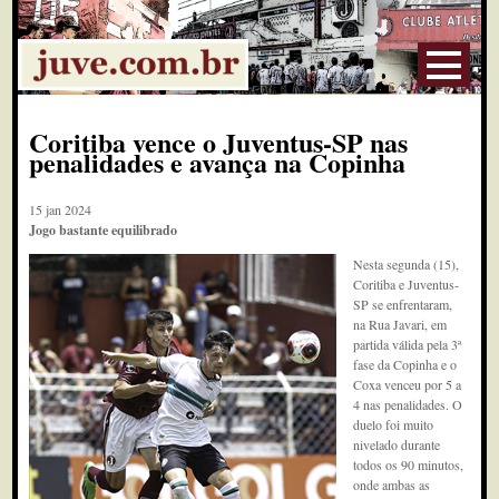
Coritiba vence o Juventus-SP nas
penalidades e avança na Copinha
15 jan 2024
Jogo bastante equilibrado
Nesta segunda (15),
Coritiba e Juventus-
SP se enfrentaram,
na Rua Javari, em
partida válida pela 3ª
fase da Copinha e o
Coxa venceu por 5 a
4 nas penalidades. O
duelo foi muito
nivelado durante
todos os 90 minutos,
onde ambas as