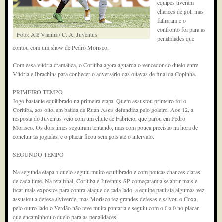
equipes tiveram
chances de gol, mas
falharam e o
confronto foi para as
Foto: Alê Vianna / C. A. Juventus
penalidades que
contou com um show de Pedro Morisco.
Com essa vitória dramática, o Coritiba agora aguarda o vencedor do duelo entre
Vitória e Ibrachina para conhecer o adversário das oitavas de final da Copinha.
PRIMEIRO TEMPO
Jogo bastante equilibrado na primeira etapa. Quem assustou primeiro foi o
Coritiba, aos oito, em batida de Ruan Assis defendida pelo goleiro. Aos 12, a
resposta do Juventus veio com um chute de Fabrício, que parou em Pedro
Morisco. Os dois times seguiram tentando, mas com pouca precisão na hora de
concluir as jogadas, e o placar ficou sem gols até o intervalo.
SEGUNDO TEMPO
Na segunda etapa o duelo seguiu muito equilibrado e com poucas chances claras
de cada time. Na reta final, Coritiba e Juventus-SP começaram a se abrir mais e
ficar mais expostos para contra-ataque de cada lado, a equipe paulista algumas vez
assustou a defesa alviverde, mas Morisco fez grandes defesas e salvou o Coxa,
pelo outro lado o Verdão não teve muita pontaria e seguiu com o 0 a 0 no placar
que encaminhou o duelo para as penalidades.