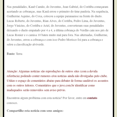
Nas penalidades, Kauê Camilo, do Juventus, Jean Gabriel, do Coritiba começaram
acertando as cobranças, mas Kauã errou o primeiro do time paulista. Na sequência,
Guilherme Aquino, do Coxa, colocou a equipe paranaense na frente do duelo.
Lucas Roberto, do Juventus, Rian Alves, do Coritiba, Pedro Lima, do Juventus,
Jorge Vinicius, do Coritiba e Ariel, do Juventus, converteram suas penalidades
deixando o duelo empatado por 4 a 4, a última cobrança do Verdão caiu nos pés de
Lucas Ronier e o camisa 10 bateu muito mal para fora. Nas alternadas, Guilherme,
do Juventus, errou a cobrança e com isso Pedro Morisco foi para a cobrança e
selou a classificação alviverde.
Fonte:
Terra
Atenção: Algumas notícias são reproduções de outros sites (com a devida
referência) podendo conter rumores e/ou notícias ainda não divulgadas pelo clube.
Utilize o espaço de comentários abaixo para debater de forma saudável os assuntos
com os outros leitores. Comentários que o juve.com.br identificar como
inadequados serão removidos sem aviso prévio.
Encontrou algum problema com esta notícia? Por favor, entre em
contato
conosco.
Compartilhe esta notícia com seus amigos: