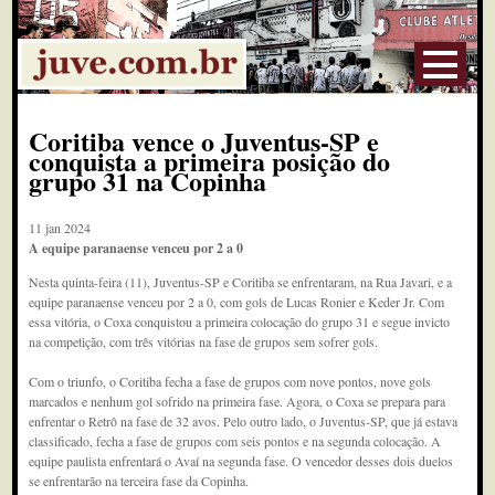
Coritiba vence o Juventus-SP e
conquista a primeira posição do
grupo 31 na Copinha
11 jan 2024
A equipe paranaense venceu por 2 a 0
Nesta quinta-feira (11), Juventus-SP e Coritiba se enfrentaram, na Rua Javari, e a
equipe paranaense venceu por 2 a 0, com gols de Lucas Ronier e Keder Jr. Com
essa vitória, o Coxa conquistou a primeira colocação do grupo 31 e segue invicto
na competição, com três vitórias na fase de grupos sem sofrer gols.
Com o triunfo, o Coritiba fecha a fase de grupos com nove pontos, nove gols
marcados e nenhum gol sofrido na primeira fase. Agora, o Coxa se prepara para
enfrentar o Retrô na fase de 32 avos. Pelo outro lado, o Juventus-SP, que já estava
classificado, fecha a fase de grupos com seis pontos e na segunda colocação. A
equipe paulista enfrentará o Avaí na segunda fase. O vencedor desses dois duelos
se enfrentarão na terceira fase da Copinha.