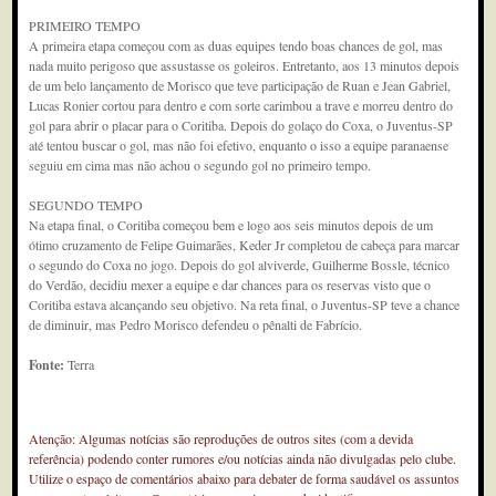
PRIMEIRO TEMPO
A primeira etapa começou com as duas equipes tendo boas chances de gol, mas
nada muito perigoso que assustasse os goleiros. Entretanto, aos 13 minutos depois
de um belo lançamento de Morisco que teve participação de Ruan e Jean Gabriel,
Lucas Ronier cortou para dentro e com sorte carimbou a trave e morreu dentro do
gol para abrir o placar para o Coritiba. Depois do golaço do Coxa, o Juventus-SP
até tentou buscar o gol, mas não foi efetivo, enquanto o isso a equipe paranaense
seguiu em cima mas não achou o segundo gol no primeiro tempo.
SEGUNDO TEMPO
Na etapa final, o Coritiba começou bem e logo aos seis minutos depois de um
ótimo cruzamento de Felipe Guimarães, Keder Jr completou de cabeça para marcar
o segundo do Coxa no jogo. Depois do gol alviverde, Guilherme Bossle, técnico
do Verdão, decidiu mexer a equipe e dar chances para os reservas visto que o
Coritiba estava alcançando seu objetivo. Na reta final, o Juventus-SP teve a chance
de diminuir, mas Pedro Morisco defendeu o pênalti de Fabrício.
Fonte:
Terra
Atenção: Algumas notícias são reproduções de outros sites (com a devida
referência) podendo conter rumores e/ou notícias ainda não divulgadas pelo clube.
Utilize o espaço de comentários abaixo para debater de forma saudável os assuntos