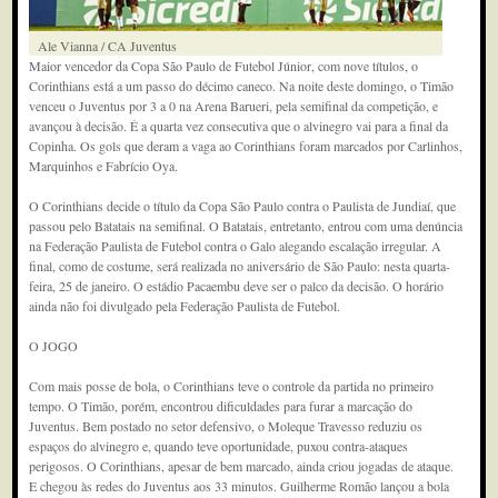
Ale Vianna / CA Juventus
Maior vencedor da Copa São Paulo de Futebol Júnior, com nove títulos, o
Corinthians está a um passo do décimo caneco. Na noite deste domingo, o Timão
venceu o Juventus por 3 a 0 na Arena Barueri, pela semifinal da competição, e
avançou à decisão. É a quarta vez consecutiva que o alvinegro vai para a final da
Copinha. Os gols que deram a vaga ao Corinthians foram marcados por Carlinhos,
Marquinhos e Fabrício Oya.
O Corinthians decide o título da Copa São Paulo contra o Paulista de Jundiaí, que
passou pelo Batatais na semifinal. O Batatais, entretanto, entrou com uma denúncia
na Federação Paulista de Futebol contra o Galo alegando escalação irregular. A
final, como de costume, será realizada no aniversário de São Paulo: nesta quarta-
feira, 25 de janeiro. O estádio Pacaembu deve ser o palco da decisão. O horário
ainda não foi divulgado pela Federação Paulista de Futebol.
O JOGO
Com mais posse de bola, o Corinthians teve o controle da partida no primeiro
tempo. O Timão, porém, encontrou dificuldades para furar a marcação do
Juventus. Bem postado no setor defensivo, o Moleque Travesso reduziu os
espaços do alvinegro e, quando teve oportunidade, puxou contra-ataques
perigosos. O Corinthians, apesar de bem marcado, ainda criou jogadas de ataque.
E chegou às redes do Juventus aos 33 minutos. Guilherme Romão lançou a bola