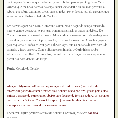
na área para Pedrinho, que matou no peito e chutou para o gol. O goleiro Vitor
Omena, que fez boas defesas na etapa inicial, defendeu o chute, mas permitiu o
rebote. Na sobra, Carlinhos tocou para as redes. Foi o décimo gol do atacante, que
se tornou o artilheiro isolado da Copinha.
Em desvantagem no placar, o Juventus voltou para o segundo tempo buscando
mais o campo de ataque. A postura, porém, abriu mais espaços na defesa. E o
Corinthians soube aproveitar. Aos 4, Marquinhos aproveitou um rebote do goleiro
e mandou para as redes. Depois, aos 19, o Timão fez mais um. Após boa jogada
pela esquerda, Guedes cruzou para Fabrício Oya, que na entrada da área bateu de
primeira e fez o terceiro. Com a vitória encaminhada, o Corinthians soube
administrar o resultado. O Juventus, no tudo ou nada, lançou-se ao ataque, mas
parou nas boas defesas de Filipe.
Fonte:
Correio do Estado
Atenção: Algumas notícias são reproduções de outros sites (com a devida
referência) podendo conter rumores e/ou notícias ainda não divulgadas pelo clube.
Utilize o espaço de comentários abaixo para debater de forma saudável os assuntos
com os outros leitores. Comentários que o juve.com.br identificar como
inadequados serão removidos sem aviso prévio.
Encontrou algum problema com esta notícia? Por favor, entre em
contato
conosco.