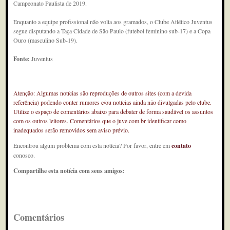
Campeonato Paulista de 2019.
Enquanto a equipe profissional não volta aos gramados, o Clube Atlético Juventus
segue disputando a Taça Cidade de São Paulo (futebol feminino sub-17) e a Copa
Ouro (masculino Sub-19).
Fonte:
Juventus
Atenção: Algumas notícias são reproduções de outros sites (com a devida
referência) podendo conter rumores e/ou notícias ainda não divulgadas pelo clube.
Utilize o espaço de comentários abaixo para debater de forma saudável os assuntos
com os outros leitores. Comentários que o juve.com.br identificar como
inadequados serão removidos sem aviso prévio.
Encontrou algum problema com esta notícia? Por favor, entre em
contato
conosco.
Compartilhe esta notícia com seus amigos:
Comentários