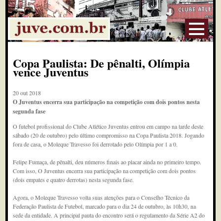
Copa Paulista: De pênalti, Olímpia
vence Juventus
20 out 2018
O Juventus encerra sua participação na competição com dois pontos nesta
segunda fase
O futebol profissional do Clube Atlético Juventus entrou em campo na tarde deste
sábado (20 de outubro) pelo último compromisso na Copa Paulista 2018. Jogando
fora de casa, o Moleque Travesso foi derrotado pelo Olímpia por 1 a 0.
Felipe Fumaça, de pênalti, deu números finais ao placar ainda no primeiro tempo.
Com isso, O Juventus encerra sua participação na competição com dois pontos
(dois empates e quatro derrotas) nesta segunda fase.
Agora, o Moleque Travesso volta suas atenções para o Conselho Técnico da
Federação Paulista de Futebol, marcado para o dia 24 de outubro, às 10h30, na
sede da entidade. A principal pauta do encontro será o regulamento da Série A2 do