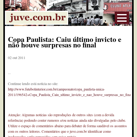
Copa Paulista: Caiu último invicto e
não houve surpresas no final
02 out 2011
...
Continue lendo está notícia no site:
http://www.futebolinterior.com.br/campeonato/copa_paulista-unica-
2011/196542+Copa_Paulista_Caiu_ultimo_invicto_e_nao_houve_surpresas_no_final
Atenção: Algumas notícias são reproduções de outros sites (com a devida
referência) podendo conter rumores e/ou notícias ainda não divulgadas pelo clube.
Utilize o espaço de comentários abaixo para debater de forma saudável os assuntos
com os outros leitores. Comentários que o juve.com.br identificar como
inadequados serão removidos sem aviso prévio.