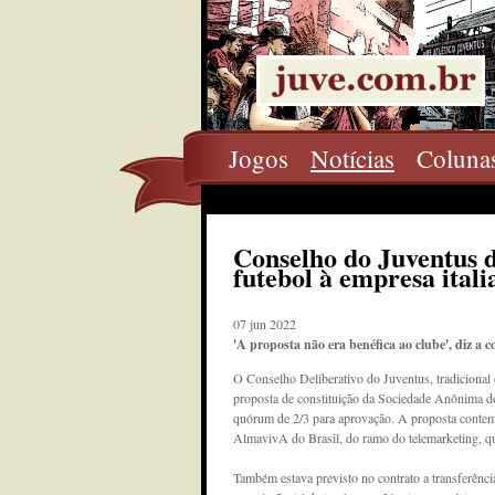
Jogos
Notícias
Coluna
Conselho do Juventus 
futebol à empresa itali
07 jun 2022
'A proposta não era benéfica ao clube', diz a
O Conselho Deliberativo do Juventus, tradicional 
proposta de constituição da Sociedade Anônima do
quórum de 2/3 para aprovação. A proposta contem
AlmavivA do Brasil, do ramo do telemarketing, qu
Também estava previsto no contrato a transferênci