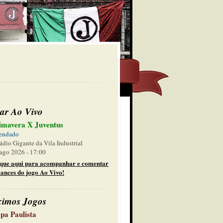
ar Ao Vivo
imavera X Juventus
endado
ádio Gigante da Vila Industrial
ago 2026 - 17:00
ique aqui para acompanhar e comentar
lances do jogo Ao Vivo!
ximos Jogos
pa Paulista