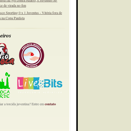
lista faz gol contra bizarro, e Juventus-SP
ce de virada no fim
sco Sporting 0 x 1 Juventus - Vitória fora de
a na Copa Paulista
eiros
ar a torcida juventina? Entre em
contato