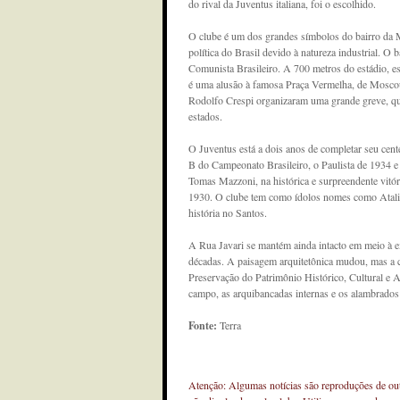
do rival da Juventus italiana, foi o escolhido.
O clube é um dos grandes símbolos do bairro da M
política do Brasil devido à natureza industrial. O 
Comunista Brasileiro. A 700 metros do estádio, es
é uma alusão à famosa Praça Vermelha, de Moscou,
Rodolfo Crespi organizaram uma grande greve, que
estados.
O Juventus está a dois anos de completar seu cent
B do Campeonato Brasileiro, o Paulista de 1934 e
Tomas Mazzoni, na histórica e surpreendente vitór
1930. O clube tem como ídolos nomes como Atalib
história no Santos.
A Rua Javari se mantém ainda intacto em meio à e
décadas. A paisagem arquitetônica mudou, mas a c
Preservação do Patrimônio Histórico, Cultural e 
campo, as arquibancadas internas e os alambrados
Fonte:
Terra
Atenção: Algumas notícias são reproduções de outr