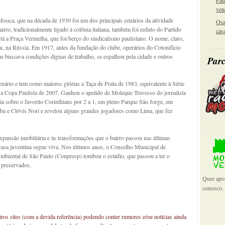
Pau
ven
ooca, que na década de 1930 foi um dos principais cenários da atividade
Osa
bairro, tradicionalmente ligado à colônia italiana, também foi reduto do Partido
cas
tá a Praça Vermelha, que foi berço do sindicalismo paulistano. O nome, claro,
 na Rússia. Em 1917, antes da fundação do clube, operários do Cotonifício
 buscava condições dignas de trabalho, se espalhou pela cidade e outros
Parc
enário e tem como maiores glórias a Taça de Prata de 1983, equivalente à Série
 a Copa Paulista de 2007. Ganhou o apelido de Moleque Travesso do jornalista
ia sobre o favorito Corinthians por 2 a 1, em pleno Parque São Jorge, em
a e Clóvis Nori e revelou alguns grandes jogadores como Lima, que fez
xpansão imobiliária e às transformações que o bairro passou nas últimas
asa juventina segue viva. Nos últimos anos, o Conselho Municipal de
Ambiental de São Paulo (Conpresp) tombou o estádio, que passou a ter o
 preservados.
Quer apoi
conosco.
os sites (com a devida referência) podendo conter rumores e/ou notícias ainda