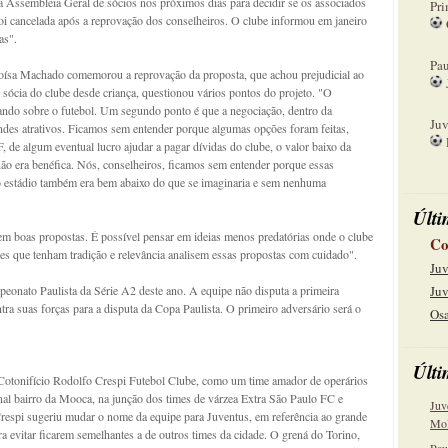
ma Assembleia Geral de sócios nos próximos dias para decidir se os associados
Pri
oi cancelada após a reprovação dos conselheiros. O clube informou em janeiro
as".
08
Pau
oísa Machado comemorou a reprovação da proposta, que achou prejudicial ao
é sócia do clube desde criança, questionou vários pontos do projeto. "O
15
mando sobre o futebol. Um segundo ponto é que a negociação, dentro da
Juv
andes atrativos. Ficamos sem entender porque algumas opções foram feitas,
, de algum eventual lucro ajudar a pagar dívidas do clube, o valor baixo da
22
o era benéfica. Nós, conselheiros, ficamos sem entender porque essas
o estádio também era bem abaixo do que se imaginaria e sem nenhuma
Últi
m boas propostas. É possível pensar em ideias menos predatórias onde o clube
Co
es que tenham tradição e relevância analisem essas propostas com cuidado".
Juv
peonato Paulista da Série A2 deste ano. A equipe não disputa a primeira
Juv
tra suas forças para a disputa da Copa Paulista. O primeiro adversário será o
Osa
Últi
otonifício Rodolfo Crespi Futebol Clube, como um time amador de operários
nal bairro da Mooca, na junção dos times de várzea Extra São Paulo FC e
Juv
respi sugeriu mudar o nome da equipe para Juventus, em referência ao grande
Mol
a evitar ficarem semelhantes a de outros times da cidade. O grená do Torino,