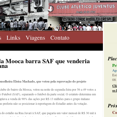
s
Links
Viagens
Contato
Plac
da Mooca barra SAF que venderia
ana
Pr
Ag
Est
08 
 conselheira Eloísa Machado, que votou pela reprovação do projeto
Cl
clube do bairro da Mooca, vetou na noite de segunda-feira por 56 a 49 votos a
os 
 Futebol (SAF), separando o futebol da parte social. O estatuto determina um
plava a venda de 90% das ações por R$ 13 milhões para o grupo italiano
e preferiu não se posicionar à reportagem do Estadão antes da votação.
Pró
Co
a do estádio na Rua Javari à SAF, que pagaria um valor mensal de R$ 30 mil à