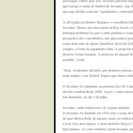
associação (clube) pelo uso. Já estava prevista u
aprovariam a venda do futebol do Juventus, mas f
que suas dívidas estavam "equalizadas e controlad
A advogada em direitos humanos e conselheira El
Juventus. Eloísa, que mora perto da Rua Javari e 
principal problema foi que o clube perderia o co
perspectiva dos conselheiros, não apresentava gr
como abrir mão de alguns benefícios da lei da SAF
compra, a forma de pagamento ruim. A proposta nã
decisões foram tomadas. A proposta de aluguel d
garantia", conta.
"Hoje, respiramos aliviados que podemos pensar e
pode manter o seu futebol. Espero que outros club
O Juventus foi eliminado na primeira fase do Cam
divisão estadual desde 2008. Agora, o time concen
São Bernardo, no dia 3 de julho.
Juventus, clube tradicional e de origem operária
O Juventus foi fundado em 1924 com o nome de C
de uma fábrica têxtil, de mesmo nome, no tradicio
Caval. Seis anos depois, o dono Rodolfo Enrico C
time italiano. As cores também seriam trocadas par