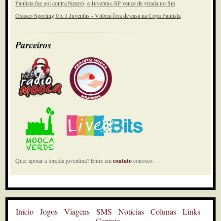
Paulista faz gol contra bizarro, e Juventus-SP vence de virada no fim
Osasco Sporting 0 x 1 Juventus - Vitória fora de casa na Copa Paulista
Parceiros
Quer apoiar a torcida juventina? Entre em
contato
conosco.
Início
Jogos
Viagens
SMS
Notícias
Colunas
Links
Contato