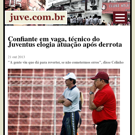
Confiante em vaga, técnico do
Juventus elogia atuação após derrota
21 out 2013
"A gente viu que dá para reverter, se não cometermos erros", disse Celinho