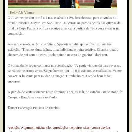
Foto: Ale Vianna
O Juventus perdeu por 2 a 1 nesse sábado (19), fora de casa, para o Audax no
estádio Nicolau Alayon, em São Paulo. A derrota na partida de ida das quartas de
final da Copa Paulista obriga a equipe a vencer a partida de volta para avançar na
competição.
Apesar do revés, o técnico Celinho Spadoti acredita que o time fez uma boa
exibição. “Tivemos duas falhas, uma individual e outra coletiva. Criamos quatro
chances de gol com o Pedro Rocha saindo na cara do goleiro”, declarou.
O comandante segue confiante na classificação. “A gente viu que dá para reverter,
se não cometermos erros. Se ganharmos por 1 a 0 já estamos classificados. Vamos
conversar bastante para mudar a situação. O trabalho está sendo bem feito”,
encerrou.
A partida de volta acontece neste domingo (27), às 10h, no estádio Conde Rodolfo
Crespi, a Rua Javari, em São Paulo.
Fonte:
Federação Paulista de Futebol
Atenção: Algumas notícias são reproduções de outros sites (com a devida