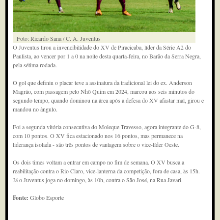
Foto: Ricardo Sana / C. A. Juventus
O Juventus tirou a invencibilidade do XV de Piracicaba, líder da Série A2 do
Paulista, ao vencer por 1 a 0 na noite desta quarta-feira, no Barão da Serra Negra,
pela sétima rodada.
O gol que definiu o placar teve a assinatura da tradicional lei do ex. Anderson
Magrão, com passagem pelo Nhô Quim em 2024, marcou aos seis minutos do
segundo tempo, quando dominou na área após a defesa do XV afastar mal, girou e
mandou no ângulo.
Foi a segunda vitória consecutiva do Moleque Travesso, agora integrante do G-8,
com 10 pontos. O XV fica estacionado nos 16 pontos, mas permanece na
liderança isolada - são três pontos de vantagem sobre o vice-líder Oeste.
Os dois times voltam a entrar em campo no fim de semana. O XV busca a
reabilitação contra o Rio Claro, vice-lanterna da competição, fora de casa, às 15h.
Já o Juventus joga no domingo, às 10h, contra o São José, na Rua Javari.
Fonte:
Globo Esporte