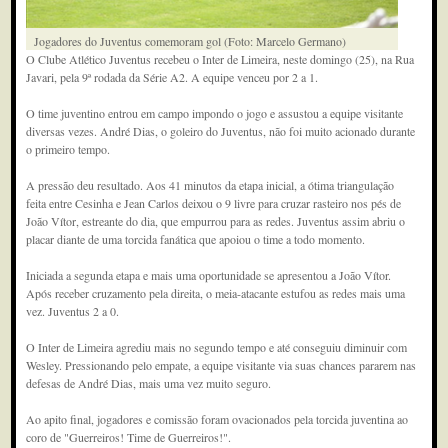
Jogadores do Juventus comemoram gol (Foto: Marcelo Germano)
O Clube Atlético Juventus recebeu o Inter de Limeira, neste domingo (25), na Rua
Javari, pela 9ª rodada da Série A2. A equipe venceu por 2 a 1.
O time juventino entrou em campo impondo o jogo e assustou a equipe visitante
diversas vezes. André Dias, o goleiro do Juventus, não foi muito acionado durante
o primeiro tempo.
A pressão deu resultado. Aos 41 minutos da etapa inicial, a ótima triangulação
feita entre Cesinha e Jean Carlos deixou o 9 livre para cruzar rasteiro nos pés de
João Vítor, estreante do dia, que empurrou para as redes. Juventus assim abriu o
placar diante de uma torcida fanática que apoiou o time a todo momento.
Iniciada a segunda etapa e mais uma oportunidade se apresentou a João Vítor.
Após receber cruzamento pela direita, o meia-atacante estufou as redes mais uma
vez. Juventus 2 a 0.
O Inter de Limeira agrediu mais no segundo tempo e até conseguiu diminuir com
Wesley. Pressionando pelo empate, a equipe visitante via suas chances pararem nas
defesas de André Dias, mais uma vez muito seguro.
Ao apito final, jogadores e comissão foram ovacionados pela torcida juventina ao
coro de "Guerreiros! Time de Guerreiros!".