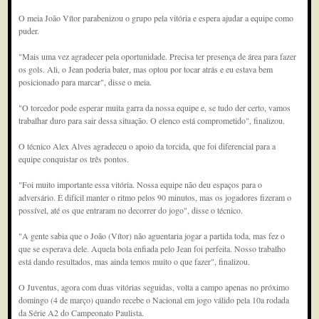
O meia João Vítor parabenizou o grupo pela vitória e espera ajudar a equipe como
puder.
"Mais uma vez agradecer pela oportunidade. Precisa ter presença de área para fazer
os gols. Ali, o Jean poderia bater, mas optou por tocar atrás e eu estava bem
posicionado para marcar", disse o meia.
"O torcedor pode esperar muita garra da nossa equipe e, se tudo der certo, vamos
trabalhar duro para sair dessa situação. O elenco está comprometido", finalizou.
O técnico Alex Alves agradeceu o apoio da torcida, que foi diferencial para a
equipe conquistar os três pontos.
"Foi muito importante essa vitória. Nossa equipe não deu espaços para o
adversário. É difícil manter o ritmo pelos 90 minutos, mas os jogadores fizeram o
possível, até os que entraram no decorrer do jogo", disse o técnico.
"A gente sabia que o João (Vítor) não aguentaria jogar a partida toda, mas fez o
que se esperava dele. Aquela bola enfiada pelo Jean foi perfeita. Nosso trabalho
está dando resultados, mas ainda temos muito o que fazer", finalizou.
O Juventus, agora com duas vitórias seguidas, volta a campo apenas no próximo
domingo (4 de março) quando recebe o Nacional em jogo válido pela 10a rodada
da Série A2 do Campeonato Paulista.