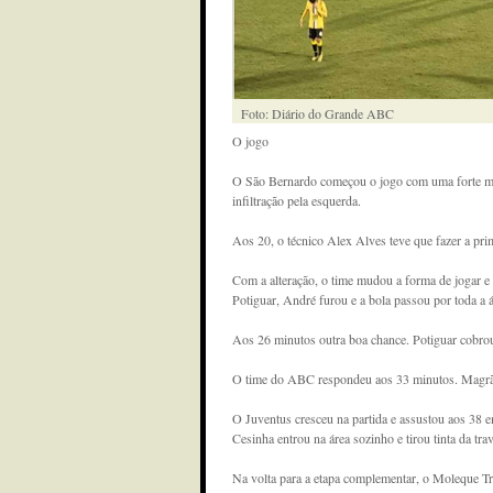
Foto: Diário do Grande ABC
O jogo
O São Bernardo começou o jogo com uma forte mar
infiltração pela esquerda.
Aos 20, o técnico Alex Alves teve que fazer a pr
Com a alteração, o time mudou a forma de jogar e
Potiguar, André furou e a bola passou por toda a á
Aos 26 minutos outra boa chance. Potiguar cobrou 
O time do ABC respondeu aos 33 minutos. Magrão r
O Juventus cresceu na partida e assustou aos 38 
Cesinha entrou na área sozinho e tirou tinta da tr
Na volta para a etapa complementar, o Moleque T