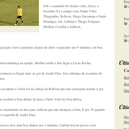
Pri
Sob o comando do técnico Alex Alves, o
Juventus foi a campo com: Paulo Vitor;
08
Thiaguinho, Robson, Diego Sacomam e Paulo
Pau
Henrique; Ale, Gabriel e Thiago Potiguar;
Medina, Cesinha e Adilson.
15
Juv
22
cação e teve a primeira chance de abrir o marcador aos 9 minutos, em boa
Últi
imeira mudança na equipe. Medina sentiu e deu lugar a Lucas Rocha.
Co
 começou a chegar mais ao gol de André Dias. Em cobrança de escanteio de
Juv
rea.
Juv
escanteio e a bola foi na cabeça de Robson que não conseguiu acertar o gol.
Osa
ecebeu a bola dentro da área e Paulo Vitor fez boa defesa.
Últi
em cruzamento na área para Adilson que não alcançou a bola. E aos 39 quando
ave esquerda de André Dias.
Juv
Mol
ravesso teve uma boa chance aos 4 minutos. Gabriel trocou passes com