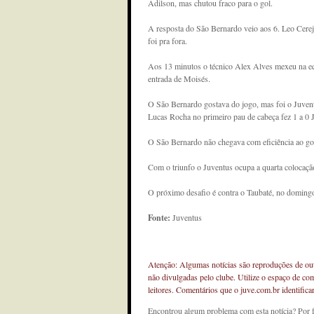
Adilson, mas chutou fraco para o gol.
A resposta do São Bernardo veio aos 6. Leo Cereja
foi pra fora.
Aos 13 minutos o técnico Alex Alves mexeu na eq
entrada de Moisés.
O São Bernardo gostava do jogo, mas foi o Juvent
Lucas Rocha no primeiro pau de cabeça fez 1 a 0 
O São Bernardo não chegava com eficiência ao gol j
Com o triunfo o Juventus ocupa a quarta colocação
O próximo desafio é contra o Taubaté, no domingo 
Fonte:
Juventus
Atenção: Algumas notícias são reproduções de outr
não divulgadas pelo clube. Utilize o espaço de co
leitores. Comentários que o juve.com.br identifi
Encontrou algum problema com esta notícia? Por 