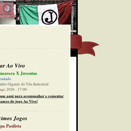
ar Ao Vivo
imavera X Juventus
endado
ádio Gigante da Vila Industrial
ago 2026 - 17:00
ique aqui para acompanhar e comentar
lances do jogo Ao Vivo!
ximos Jogos
pa Paulista