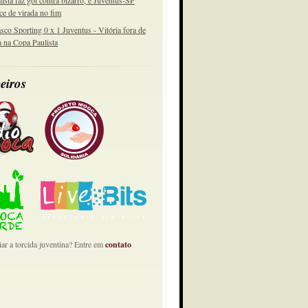
lista faz gol contra bizarro, e Juventus-SP
ce de virada no fim
sco Sporting 0 x 1 Juventus - Vitória fora de
a na Copa Paulista
eiros
ar a torcida juventina? Entre em
contato