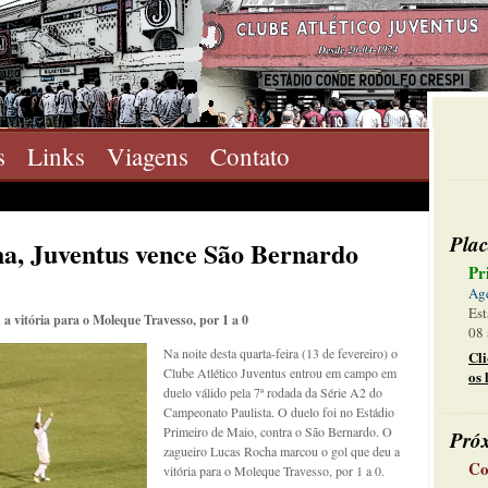
s
Links
Viagens
Contato
Plac
a, Juventus vence São Bernardo
Pr
Ag
Est
a vitória para o Moleque Travesso, por 1 a 0
08 
Na noite desta quarta-feira (13 de fevereiro) o
Cl
Clube Atlético Juventus entrou em campo em
os 
duelo válido pela 7ª rodada da Série A2 do
Campeonato Paulista. O duelo foi no Estádio
Primeiro de Maio, contra o São Bernardo. O
Pró
zagueiro Lucas Rocha marcou o gol que deu a
Co
vitória para o Moleque Travesso, por 1 a 0.