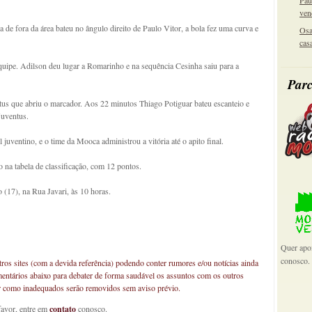
Pau
ven
 de fora da área bateu no ângulo direito de Paulo Vitor, a bola fez uma curva e
Osa
cas
uipe. Adilson deu lugar a Romarinho e na sequência Cesinha saiu para a
Parc
us que abriu o marcador. Aos 22 minutos Thiago Potiguar bateu escanteio e
Juventus.
uventino, e o time da Mooca administrou a vitória até o apito final.
 na tabela de classificação, com 12 pontos.
(17), na Rua Javari, às 10 horas.
Quer apoi
conosco.
os sites (com a devida referência) podendo conter rumores e/ou notícias ainda
mentários abaixo para debater de forma saudável os assuntos com os outros
car como inadequados serão removidos sem aviso prévio.
favor, entre em
contato
conosco.