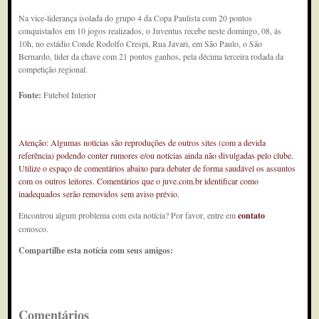
Na vice-liderança isolada do grupo 4 da Copa Paulista com 20 pontos
conquistados em 10 jogos realizados, o Juventus recebe neste domingo, 08, ás
10h, no estádio Conde Rodolfo Crespi, Rua Javari, em São Paulo, o São
Bernardo, líder da chave com 21 pontos ganhos, pela décima terceira rodada da
competição regional.
Fonte:
Futebol Interior
Atenção: Algumas notícias são reproduções de outros sites (com a devida
referência) podendo conter rumores e/ou notícias ainda não divulgadas pelo clube.
Utilize o espaço de comentários abaixo para debater de forma saudável os assuntos
com os outros leitores. Comentários que o juve.com.br identificar como
inadequados serão removidos sem aviso prévio.
Encontrou algum problema com esta notícia? Por favor, entre em
contato
conosco.
Compartilhe esta notícia com seus amigos:
Comentários