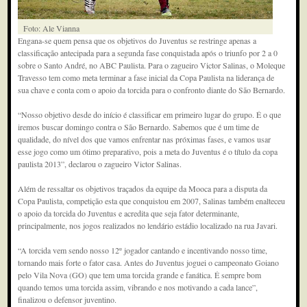
Foto: Ale Vianna
Engana-se quem pensa que os objetivos do Juventus se restringe apenas a
classificação antecipada para a segunda fase conquistada após o triunfo por 2 a 0
sobre o Santo André, no ABC Paulista. Para o zagueiro Victor Salinas, o Moleque
Travesso tem como meta terminar a fase inicial da Copa Paulista na liderança de
sua chave e conta com o apoio da torcida para o confronto diante do São Bernardo.
“Nosso objetivo desde do início é classificar em primeiro lugar do grupo. É o que
iremos buscar domingo contra o São Bernardo. Sabemos que é um time de
qualidade, do nível dos que vamos enfrentar nas próximas fases, e vamos usar
esse jogo como um ótimo preparativo, pois a meta do Juventus é o título da copa
paulista 2013”, declarou o zagueiro Victor Salinas.
Além de ressaltar os objetivos traçados da equipe da Mooca para a disputa da
Copa Paulista, competição esta que conquistou em 2007, Salinas também enalteceu
o apoio da torcida do Juventus e acredita que seja fator determinante,
principalmente, nos jogos realizados no lendário estádio localizado na rua Javari.
“A torcida vem sendo nosso 12º jogador cantando e incentivando nosso time,
tornando mais forte o fator casa. Antes do Juventus joguei o campeonato Goiano
pelo Vila Nova (GO) que tem uma torcida grande e fanática. É sempre bom
quando temos uma torcida assim, vibrando e nos motivando a cada lance”,
finalizou o defensor juventino.