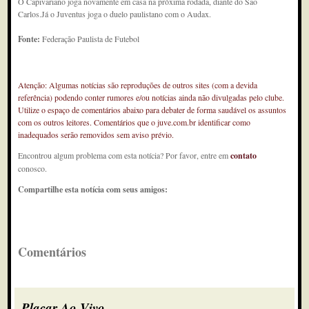
O Capivariano joga novamente em casa na próxima rodada, diante do São
Carlos.Já o Juventus joga o duelo paulistano com o Audax.
Fonte:
Federação Paulista de Futebol
Atenção: Algumas notícias são reproduções de outros sites (com a devida
referência) podendo conter rumores e/ou notícias ainda não divulgadas pelo clube.
Utilize o espaço de comentários abaixo para debater de forma saudável os assuntos
com os outros leitores. Comentários que o juve.com.br identificar como
inadequados serão removidos sem aviso prévio.
Encontrou algum problema com esta notícia? Por favor, entre em
contato
conosco.
Compartilhe esta notícia com seus amigos:
Comentários
Placar Ao Vivo