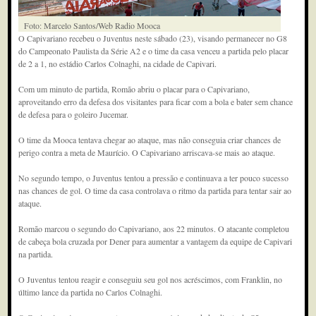
Foto: Marcelo Santos/Web Radio Mooca
O Capivariano recebeu o Juventus neste sábado (23), visando permanecer no G8
do Campeonato Paulista da Série A2 e o time da casa venceu a partida pelo placar
de 2 a 1, no estádio Carlos Colnaghi, na cidade de Capivari.
Com um minuto de partida, Romão abriu o placar para o Capivariano,
aproveitando erro da defesa dos visitantes para ficar com a bola e bater sem chance
de defesa para o goleiro Jucemar.
O time da Mooca tentava chegar ao ataque, mas não conseguia criar chances de
perigo contra a meta de Maurício. O Capivariano arriscava-se mais ao ataque.
No segundo tempo, o Juventus tentou a pressão e continuava a ter pouco sucesso
nas chances de gol. O time da casa controlava o ritmo da partida para tentar sair ao
ataque.
Romão marcou o segundo do Capivariano, aos 22 minutos. O atacante completou
de cabeça bola cruzada por Dener para aumentar a vantagem da equipe de Capivari
na partida.
O Juventus tentou reagir e conseguiu seu gol nos acréscimos, com Franklin, no
último lance da partida no Carlos Colnaghi.