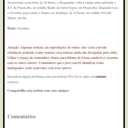
Na próxima sexta-feira, às 20 horas, o Bragantino volta a campo para enfrentar o
XV de Piracicaba, no estádio Barão da Serra Negra, em Piracicaba. Enquanto isso,
o Juventus joga contra o Ituano, no domingo, às 10 horas, no estádio Novelli
Júnior, em Itu.
Fonte:
Juventus
Atenção: Algumas notícias são reproduções de outros sites (com a devida
referência) podendo conter rumores e/ou notícias ainda não divulgadas pelo clube.
Utilize o espaço de comentários abaixo para debater de forma saudável os assuntos
com os outros leitores. Comentários que o juve.com.br identificar como
inadequados serão removidos sem aviso prévio.
Encontrou algum problema com esta notícia? Por favor, entre em
contato
conosco.
Compartilhe esta notícia com seus amigos:
Comentários