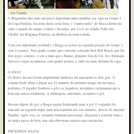
Ale Vianna
O Bragantino deu mais um passo importante para carimbar sua vaga no Grupo 3
da Copa Paulista. Na noite desta sexta-feira, o "expressinho" do Massa Bruta fez
valer o mando de campo e bateu o Juventus, por 2 a 0, no estádio Nabi Abi
Chedid, em Bragança Paulista, na abertura da nona rodada.
Com este importante resultado, o Braga se isolou na segunda posição do Grupo 3,
com 14 pontos. Tem quatro a mais que o terceiro colocado Red Bull Brasil, que fez
dois jogos a menos, e seis a mais que o Ituano, primeiro fora do G4. Já o Moleque
Travesso segue na lanterna, com quatro pontos, e cada vez mais distante da vaga.
O JOGO
Os donos da casa foram amplamente melhores até marcarem os dois gols. O
volante Dodô abriu o placar aos 43 minutos do primeiro tempo em um lance
polêmico. O jogador finalizou a gol e os jogadores juventinos reclamaram que a
bola não entrou totalmente. A arbitragem, entretanto, assinalou o gol.
Mesmo depois do gol, o Braga seguiu finalizando mais a gol. O segundo foi
marcado na segunda etapa, mais precisamente aos seis minutos, através do atacante
Tininho. Após isso, os visitantes tentaram pressionar, chegaram a concluir mais e
ter maior posse de bola, mas não obtiveram sucesso nas conclusões.
PRÓXIMOS JOGOS