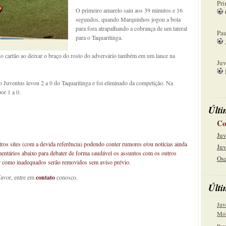
Pri
O primeiro amarelo saiu aos 39 minutos e 16
segundos, quando Marquinhos jogou a bola
08
para fora atrapalhando a cobrança de um lateral
Pau
para o Taquaritinga.
15
o cartão ao deixar o braço do rosto do adversário também em um lance na
Juv
22
Juventus levou 2 a 0 do Taquaritinga e foi eliminado da competição. Na
or 1 a 0.
Últi
Co
Juv
os sites (com a devida referência) podendo conter rumores e/ou notícias ainda
Juv
mentários abaixo para debater de forma saudável os assuntos com os outros
Osa
car como inadequados serão removidos sem aviso prévio.
favor, entre em
contato
conosco.
Últi
Juv
Mol