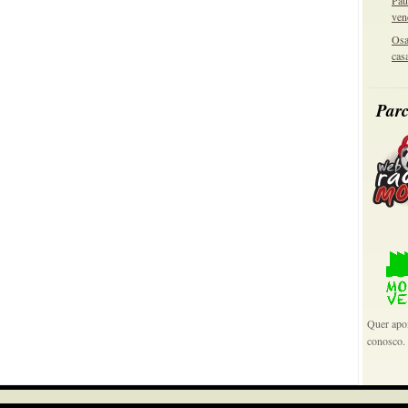
Pau
ven
Osa
cas
Parc
Quer apoi
conosco.