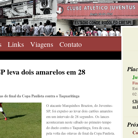
s
Links
Viagens
Contato
Plac
P leva dois amarelos em 28
Ju
Fin
Est
02 
as de final da Copa Paulista contra o Taquaritinga
Cl
O atacante Marquinhos Brazion, do Juventus-
os 
SP, foi expulso ao levar dois cartões amarelos
em um intervalo de 28 segundos. Os lances
aconteceram neste sábado no primeiro tempo
Pró
do duelo contra o Taquaritinga, fora de casa,
Co
pela volta das oitavas de final da Copa Paulista.