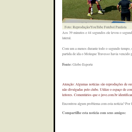
Foto: Reprodução/YouTube Futebol Paulista
Aos 39 minutos e 44 segundos ele levou o segund
lateral.
Com um a menos durante todo o segundo tempo, o 
partida de ida o Moleque Travesso havia vencido p
Fonte:
Globo Esporte
Atenção: Algumas notícias são reproduções de outr
não divulgadas pelo clube. Utilize o espaço de co
leitores. Comentários que o juve.com.br identifi
Encontrou algum problema com esta notícia? Por 
Compartilhe esta notícia com seus amigos: