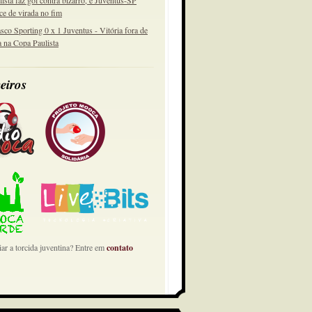
lista faz gol contra bizarro, e Juventus-SP
ce de virada no fim
sco Sporting 0 x 1 Juventus - Vitória fora de
a na Copa Paulista
eiros
ar a torcida juventina? Entre em
contato