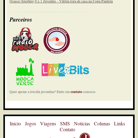
Osasco Sporting 0 x 1 Juventus - Vitória fora de casa na Copa Paulista
Parceiros
Quer apoiar a torcida juventina? Entre em
contato
conosco.
Início
Jogos
Viagens
SMS
Notícias
Colunas
Links
Contato