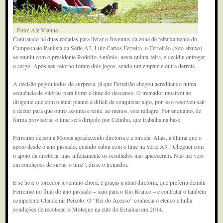
Foto: Ale Vianna
Contratado há duas rodadas para livrar o Juventus da zona de rebaixamento do
Campeonato Paulista da Série A2, Luiz Carlos Ferreira, o Ferreirão (foto abaixo),
se reuniu com o presidente Rodolfo Antônio, nesta quinta-feira, e decidiu entregar
o cargo. Após seu retorno foram dois jogos, sendo um empate e outra derrota.
A decisão pegou todos de surpresa, já que Ferreirão chegou acreditando numa
sequência de vitórias para livrar o time do descenso. O treinador mostrou ao
dirigente que com o atual plantel é difícil de conquistar algo, por isso resolveu sair
e deixar para que outro assuma e tente, ao menos, este milagre. Por enquanto, de
forma provisória, o time será dirigido por Celinho, que trabalha na base.
Ferreirão deixou a Mooca agradecendo diretoria e a torcida. Aliás, a última que o
apoio desde o ano passado, quando subiu com o time na Série A3. “Cheguei com
o apoio da diretoria, mas infelizmente os resultados não apareceram. Não me vejo
em condições de salvar o time”, disse o treinador.
E se hoje o torcedor juventino chora, é graças a atual diretoria, que preferiu demitir
Ferreirão no final do ano passado – saiu para o Rio Branco – e contratar o também
competente Claudemir Peixoto. O “Rei do Acesso” conhecia o elenco e tinha
condições de recolocar o Moleque na elite do Estadual em 2014.