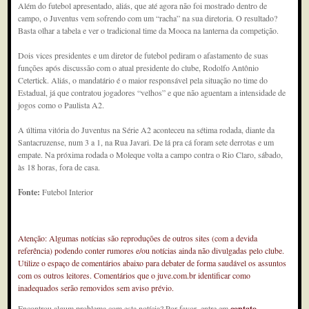
Além do futebol apresentado, aliás, que até agora não foi mostrado dentro de
campo, o Juventus vem sofrendo com um “racha” na sua diretoria. O resultado?
Basta olhar a tabela e ver o tradicional time da Mooca na lanterna da competição.
Dois vices presidentes e um diretor de futebol pediram o afastamento de suas
funções após discussão com o atual presidente do clube, Rodolfo Antônio
Cetertick. Aliás, o mandatário é o maior responsável pela situação no time do
Estadual, já que contratou jogadores “velhos” e que não aguentam a intensidade de
jogos como o Paulista A2.
A última vitória do Juventus na Série A2 aconteceu na sétima rodada, diante da
Santacruzense, num 3 a 1, na Rua Javari. De lá pra cá foram sete derrotas e um
empate. Na próxima rodada o Moleque volta a campo contra o Rio Claro, sábado,
às 18 horas, fora de casa.
Fonte:
Futebol Interior
Atenção: Algumas notícias são reproduções de outros sites (com a devida
referência) podendo conter rumores e/ou notícias ainda não divulgadas pelo clube.
Utilize o espaço de comentários abaixo para debater de forma saudável os assuntos
com os outros leitores. Comentários que o juve.com.br identificar como
inadequados serão removidos sem aviso prévio.
Encontrou algum problema com esta notícia? Por favor, entre em
contato