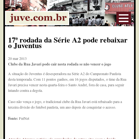
17ª rodada da Série A2 pode rebaixar
o Juventus
20 mar 2013
Clube da Rua Javari pode cair nesta rodada se não vencer o jogo
A situação do Juventus é desesperadora na Série A2 do Campeonato Paulista
desta temporada. Com 11 pontos ganhos, em 16 jogos disputados, o time da Rua
Javari precisa vencer nesta quarta-feira o Santo André, fora de casa, para seguir
lutando contra a degola.
Caso não vença o jogo, o tradicional clube da Rua Javari está rebaixado para a
terceira divisão do futebol paulista, um ano depois de conquistar o acesso.
Fonte:
FutNet