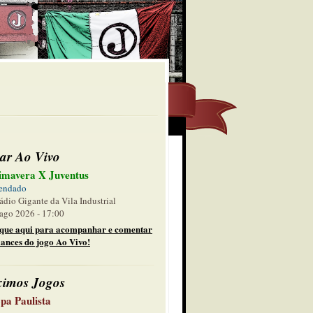
ar Ao Vivo
imavera X Juventus
endado
ádio Gigante da Vila Industrial
ago 2026 - 17:00
ique aqui para acompanhar e comentar
lances do jogo Ao Vivo!
ximos Jogos
pa Paulista