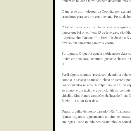
tinham de mudar. Outras também deveriam, mas ser
O ingresso dos moleques da Copinha, por exemplo
armadores para servir o centroavante. Posse de bo
O fato é que estamos há oito rodadas sem aquele 
parece que foi ontem) em 15 de fevereiro, são Oi
o Sertãozinho, Guarani, Rio Preto, Taubaté e o X
preciso um parágrafo para esta vitória).
Portuguesa. O que foi aquela vitória nesse clássic
divide em sotaques, costumes, gostos e cheiros. O
la.
Perdi alguns minutos (preciosos) de minha vida l
como o "Clássico da Ilusão", cheio de estereótipo
conhecimentos na área. A culpa será do ensino sup
ao longo de um textinho que inclui títulos conqui
cidadão. Sim, fomos campeões da Taça de Prata. D
futebol. Já ouvir falar dele?
Temos orgulho de nosso passado. Não 'mamamos' da
Nunca rasgamos regulamentos ou viramos mesas...
em inglês? Todo mundo bem vestidinho, engomad