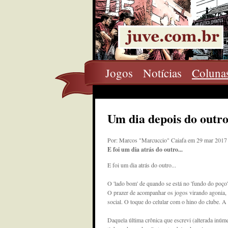
Jogos
Notícias
Coluna
Um dia depois do outr
Por: Marcos "Marcuccio" Caiafa em 29 mar 2017
E foi um dia atrás do outro...
E foi um dia atrás do outro...
O 'lado bom' de quando se está no 'fundo do poço' 
O prazer de acompanhar os jogos virando agonia, 
social. O toque do celular com o hino do clube. A
Daquela última crônica que escrevi (alterada inúme