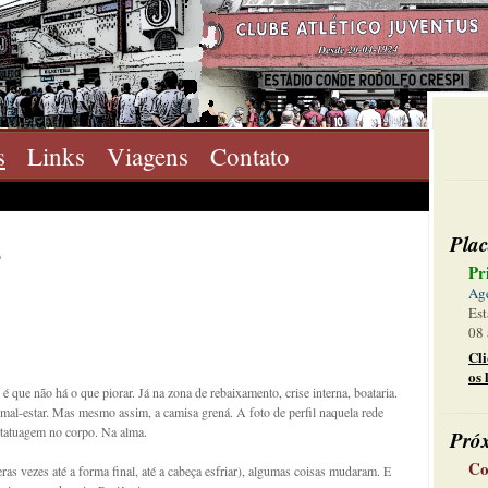
s
Links
Viagens
Contato
Plac
o
Pr
Ag
Est
08 
Cl
os 
é que não há o que piorar. Já na zona de rebaixamento, crise interna, boataria.
mal-estar. Mas mesmo assim, a camisa grená. A foto de perfil naquela rede
 tatuagem no corpo. Na alma.
Pró
Co
ras vezes até a forma final, até a cabeça esfriar), algumas coisas mudaram. E