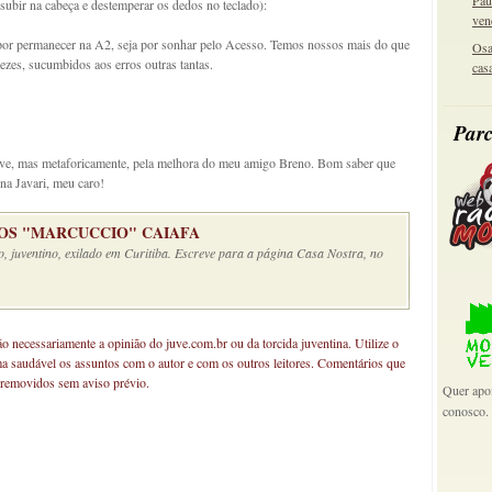
Pau
subir na cabeça e destemperar os dedos no teclado):
ven
a por permanecer na A2, seja por sonhar pelo Acesso. Temos nossos mais do que
Osa
zes, sucumbidos aos erros outras tantas.
cas
Parc
Juve, mas metaforicamente, pela melhora do meu amigo Breno. Bom saber que
na Javari, meu caro!
S "MARCUCCIO" CAIAFA
o, juventino, exilado em Curitiba. Escreve para a página Casa Nostra, no
não necessariamente a opinião do juve.com.br ou da torcida juventina. Utilize o
ma saudável os assuntos com o autor e com os outros leitores. Comentários que
 removidos sem aviso prévio.
Quer apoi
conosco.