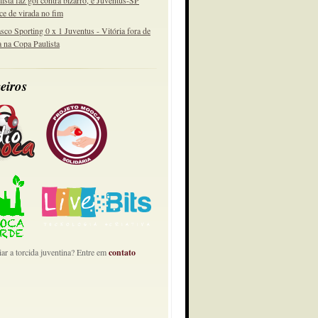
lista faz gol contra bizarro, e Juventus-SP
ce de virada no fim
sco Sporting 0 x 1 Juventus - Vitória fora de
a na Copa Paulista
eiros
ar a torcida juventina? Entre em
contato