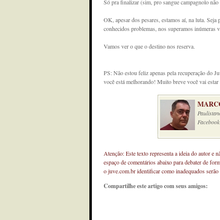
Só pra finalizar (sim, pro sangue campagnolo não 
OK, apesar dos pesares, estamos aí, na luta. Sej
conhecidos problemas, nos superamos inúmeras ve
Vamos ver o que o destino nos reserva.
PS: Não estou feliz apenas pela recuperação do 
você está melhorando! Muito breve você vai estar 
MARCO
Paulistan
Facebook
Atenção: Este texto representa a ideia do autor e 
espaço de comentários abaixo para debater de for
o juve.com.br identificar como inadequados serão
Compartilhe este artigo com seus amigos: