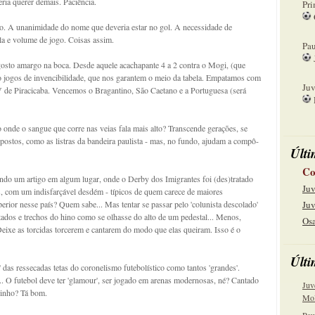
ia querer demais. Paciência.
Pri
. A unanimidade do nome que deveria estar no gol. A necessidade de
08
la e volume de jogo. Coisas assim.
Pau
gosto amargo na boca. Desde aquele acachapante 4 a 2 contra o Mogi, (que
15
to jogos de invencibilidade, que nos garantem o meio da tabela. Empatamos com
Juv
V de Piracicaba. Vencemos o Bragantino, São Caetano e a Portuguesa (será
22
o onde o sangue que corre nas veias fala mais alto? Transcende gerações, se
postos, como as listras da bandeira paulista - mas, no fundo, ajudam a compô-
Últi
Co
endo um artigo em algum lugar, onde o Derby dos Imigrantes foi (des)tratado
Juv
s, com um indisfarçável desdém - típicos de quem carece de maiores
erior nesse país? Quem sabe... Mas tentar se passar pelo 'colunista descolado'
Juv
stados e trechos do hino como se olhasse do alto de um pedestal... Menos,
Osa
eixe as torcidas torcerem e cantarem do modo que elas queiram. Isso é o
Últi
s ressecadas tetas do coronelismo futebolístico como tantos 'grandes'.
 O futebol deve ter 'glamour', ser jogado em arenas modernosas, né? Cantado
Juv
inho? Tá bom.
Mol