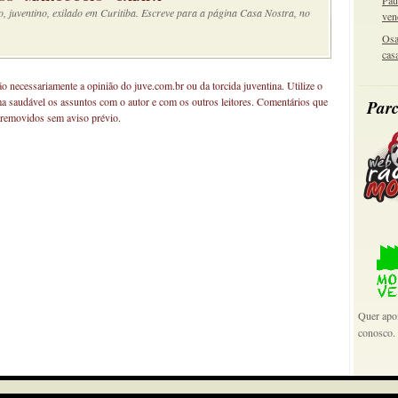
Pau
o, juventino, exilado em Curitiba. Escreve para a página Casa Nostra, no
ven
Osa
cas
não necessariamente a opinião do juve.com.br ou da torcida juventina. Utilize o
ma saudável os assuntos com o autor e com os outros leitores. Comentários que
Parc
 removidos sem aviso prévio.
Quer apoi
conosco.