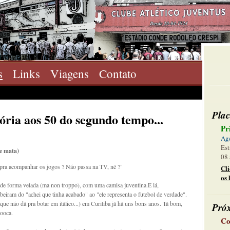
s
Links
Viagens
Contato
Plac
ória aos 50 do segundo tempo...
Pr
Ag
Est
de mata)
08 
pra acompanhar os jogos ? Não passa na TV, né ?"
Cl
os 
 de forma velada (ma non troppo), com uma camisa juventina.E lá,
beiram do "achei que tinha acabado" ao "ele representa o futebol de verdade".
ue não dá pra botar em itálico...) em Curitiba já há uns bons anos. Tá bom,
Pró
Mooca.
Co