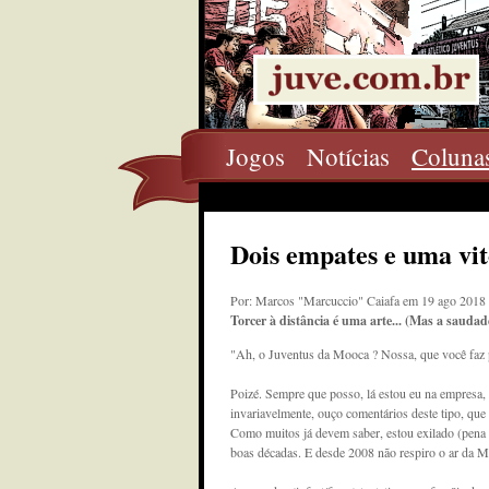
Jogos
Notícias
Coluna
Dois empates e uma vit
Por: Marcos "Marcuccio" Caiafa em 19 ago 2018
Torcer à distância é uma arte... (Mas a sauda
"Ah, o Juventus da Mooca ? Nossa, que você faz 
Poizé. Sempre que posso, lá estou eu na empresa,
invariavelmente, ouço comentários deste tipo, que 
Como muitos já devem saber, estou exilado (pena q
boas décadas. E desde 2008 não respiro o ar da 