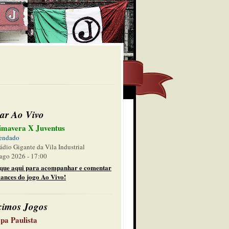
ar Ao Vivo
imavera X Juventus
endado
ádio Gigante da Vila Industrial
ago 2026 - 17:00
ique aqui para acompanhar e comentar
lances do jogo Ao Vivo!
ximos Jogos
pa Paulista