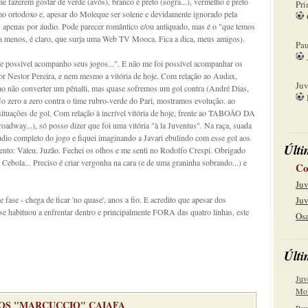
me fazerem gostar de verde (avós), branco e preto (sogra...), vermelho e preto
Pri
mo ortodoxo e, apesar do Moleque ser solene e devidamente ignorado pela
 apenas por áudio. Pode parecer romântico e/ou antiquado, mas é o "que temos
08
(a menos, é claro, que surja uma Web TV Mooca. Fica a dica, meus amigos).
Pau
e possível acompanho seus jogos...". E não me foi possível acompanhar os
15
 Nestor Pereira, e nem mesmo a vitória de hoje. Com relação ao Audax,
Juv
 ao não converter um pênalti, mas quase sofremos um gol contra (André Dias,
 No zero a zero contra o time rubro-verde do Pari, mostramos evolução. ao
22
s situações de gol. Com relação à incrível vitória de hoje, frente ao TABOÃO DA
way...), só posso dizer que foi uma vitória "à la Juventus". Na raça, suada
udio completo do jogo e fiquei imaginando a Javari ebulindo com esse gol aos
Últi
nto: Valeu, Juzão. Fechei os olhos e me senti no Rodolfo Crespi. Obrigado
 Cebola... Preciso é criar vergonha na cara (e de uma graninha sobrando...) e
Co
Juv
fase - chega de ficar 'no quase', anos a fio. E acredito que apesar dos
Juv
e habituou a enfrentar dentro e principalmente FORA das quatro linhas, este
Osa
Últi
Juv
Mol
S "MARCUCCIO" CAIAFA