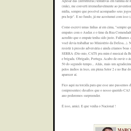
Apesar das (infrutíferas) tentativas em família de 
(mãe), me converti irremediavelmente ao juventis
mídia, sempre que possível acompanho seus jogos
pra hoje". E no fundo, já me acostumei com isso 
Como escrevi umas linhas aí em cima, "sempre qu
empates com o Audax e o time da Rua Comendador
acredito que o empate tenha sido justo. Falhamos
você devia trabalhar no Ministério da Defesa...).
resistir à pressão adversária e ainda criamos boa
SERRA (Dio mio, CATS pra mim é musical da Broad
e brigada. Obrigado, Portuga. Acabo de ouvir o á
50 do segundo tempo... Aliás, mais um agradecime
pelos áudios in loco, em plena Setor 2 e no Bar do
aparecer aí.
Fico aqui na torcida para que esse ano passemos de 
(onipresentes) desafios que o nosso querido CAJ s
ano poderemos surpreender.
É isso, amici. E que venha o Nacional !
MARCO