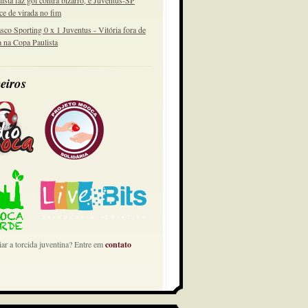
lista faz gol contra bizarro, e Juventus-SP
ce de virada no fim
sco Sporting 0 x 1 Juventus - Vitória fora de
a na Copa Paulista
eiros
ar a torcida juventina? Entre em
contato