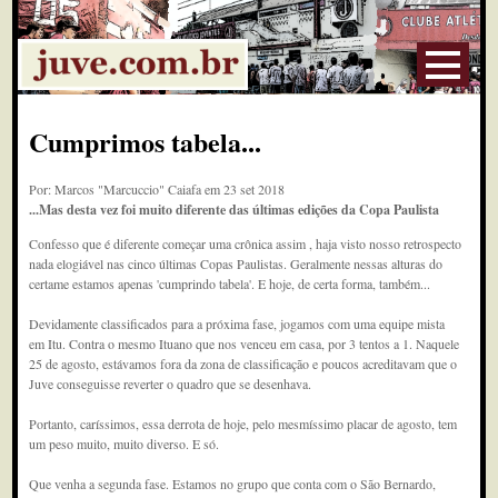
Cumprimos tabela...
Por: Marcos "Marcuccio" Caiafa em 23 set 2018
...Mas desta vez foi muito diferente das últimas edições da Copa Paulista
Confesso que é diferente começar uma crônica assim , haja visto nosso retrospecto
nada elogiável nas cinco últimas Copas Paulistas. Geralmente nessas alturas do
certame estamos apenas 'cumprindo tabela'. E hoje, de certa forma, também...
Devidamente classificados para a próxima fase, jogamos com uma equipe mista
em Itu. Contra o mesmo Ituano que nos venceu em casa, por 3 tentos a 1. Naquele
25 de agosto, estávamos fora da zona de classificação e poucos acreditavam que o
Juve conseguisse reverter o quadro que se desenhava.
Portanto, caríssimos, essa derrota de hoje, pelo mesmíssimo placar de agosto, tem
um peso muito, muito diverso. E só.
Que venha a segunda fase. Estamos no grupo que conta com o São Bernardo,