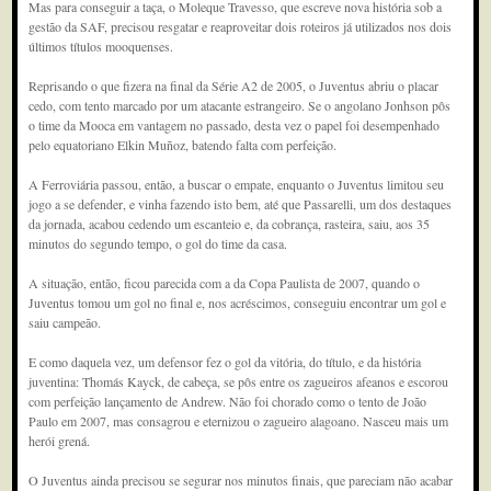
Mas para conseguir a taça, o Moleque Travesso, que escreve nova história sob a
gestão da SAF, precisou resgatar e reaproveitar dois roteiros já utilizados nos dois
últimos títulos mooquenses.
Reprisando o que fizera na final da Série A2 de 2005, o Juventus abriu o placar
cedo, com tento marcado por um atacante estrangeiro. Se o angolano Jonhson pôs
o time da Mooca em vantagem no passado, desta vez o papel foi desempenhado
pelo equatoriano Elkin Muñoz, batendo falta com perfeição.
A Ferroviária passou, então, a buscar o empate, enquanto o Juventus limitou seu
jogo a se defender, e vinha fazendo isto bem, até que Passarelli, um dos destaques
da jornada, acabou cedendo um escanteio e, da cobrança, rasteira, saiu, aos 35
minutos do segundo tempo, o gol do time da casa.
A situação, então, ficou parecida com a da Copa Paulista de 2007, quando o
Juventus tomou um gol no final e, nos acréscimos, conseguiu encontrar um gol e
saiu campeão.
E como daquela vez, um defensor fez o gol da vitória, do título, e da história
juventina: Thomás Kayck, de cabeça, se pôs entre os zagueiros afeanos e escorou
com perfeição lançamento de Andrew. Não foi chorado como o tento de João
Paulo em 2007, mas consagrou e eternizou o zagueiro alagoano. Nasceu mais um
herói grená.
O Juventus ainda precisou se segurar nos minutos finais, que pareciam não acabar