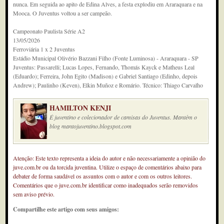
nunca. Em seguida ao apito de Edina Alves, a festa explodiu em Araraquara e na
Mooca. O Juventus voltou a ser campeão.
Campeonato Paulista Série A2
13/05/2026
Ferroviária 1 x 2 Juventus
Estádio Municipal Olivério Bazzani Filho (Fonte Luminosa) - Araraquara - SP
Juventus: Passarelli; Lucas Lopes, Fernando, Thomás Kayck e Matheus Leal
(Eduardo); Ferreira, John Egito (Madison) e Gabriel Santiago (Edinho, depois
Andrew); Paulinho (Keven), Elkin Muñoz e Romário. Técnico: Thiago Carvalho
HAMILTON KENJI
É juventino e colecionador de camisas do Juventus. Mantém o
blog mantojuventino.blogspot.com
Atenção: Este texto representa a ideia do autor e não necessariamente a opinião do
juve.com.br ou da torcida juventina. Utilize o espaço de comentários abaixo para
debater de forma saudável os assuntos com o autor e com os outros leitores.
Comentários que o juve.com.br identificar como inadequados serão removidos
sem aviso prévio.
Compartilhe este artigo com seus amigos: