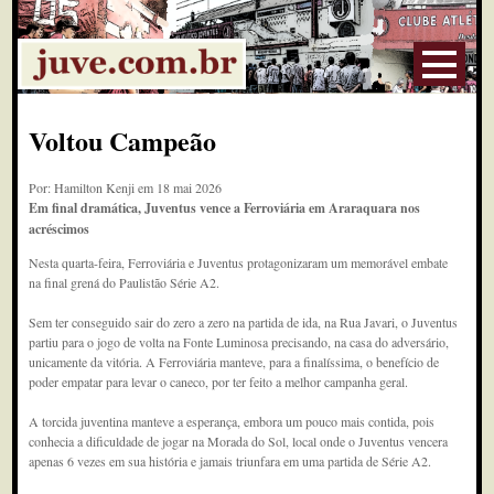
Voltou Campeão
Por: Hamilton Kenji em 18 mai 2026
Em final dramática, Juventus vence a Ferroviária em Araraquara nos
acréscimos
Nesta quarta-feira, Ferroviária e Juventus protagonizaram um memorável embate
na final grená do Paulistão Série A2.
Sem ter conseguido sair do zero a zero na partida de ida, na Rua Javari, o Juventus
partiu para o jogo de volta na Fonte Luminosa precisando, na casa do adversário,
unicamente da vitória. A Ferroviária manteve, para a finalíssima, o benefício de
poder empatar para levar o caneco, por ter feito a melhor campanha geral.
A torcida juventina manteve a esperança, embora um pouco mais contida, pois
conhecia a dificuldade de jogar na Morada do Sol, local onde o Juventus vencera
apenas 6 vezes em sua história e jamais triunfara em uma partida de Série A2.