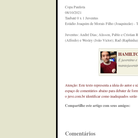
Copa Paulista
08/10/2021
Taubaté 0 x 1 Juventus
Estádio Joaquim de Morais Filho (Joaquinzão) - T
Juventus: André Dias; Alisson, Pablo e Cristia
(Alfredo) e Wesley (João Victor); Rad (Raphinha)
HAMILTO
É juventino 
mantojuventi
Atenção: Este texto representa a ideia do autor e 
espaço de comentários abaixo para debater de for
o juve.com.br identificar como inadequados serão
Compartilhe este artigo com seus amigos:
Comentários