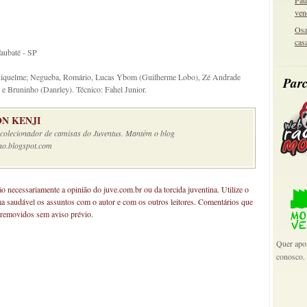
Pau
ven
Osa
cas
aubaté - SP
n Riquelme; Negueba, Romário, Lucas Ybom (Guilherme Lobo), Zé Andrade
Parc
 e Bruninho (Danrley). Técnico: Fahel Junior.
N KENJI
e colecionador de camisas do Juventus. Mantém o blog
no.blogspot.com
não necessariamente a opinião do juve.com.br ou da torcida juventina. Utilize o
ma saudável os assuntos com o autor e com os outros leitores. Comentários que
 removidos sem aviso prévio.
Quer apoi
conosco.