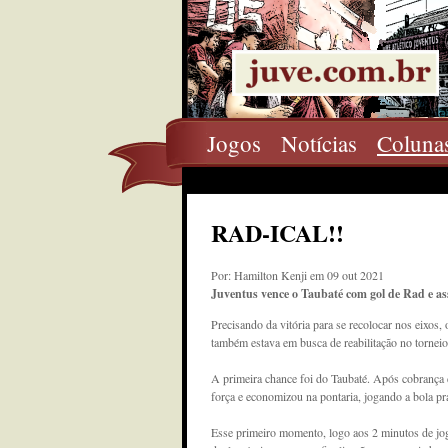
Jogos
Notícias
Coluna
RAD-ICAL!!
Por: Hamilton Kenji em 09 out 2021
Juventus vence o Taubaté com gol de Rad e as
Precisando da vitória para se recolocar nos eixos,
também estava em busca de reabilitação no torneio
A primeira chance foi do Taubaté. Após cobrança d
força e economizou na pontaria, jogando a bola pra
Esse primeiro momento, logo aos 2 minutos de jogo