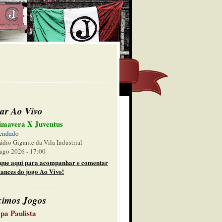
ar Ao Vivo
imavera X Juventus
endado
ádio Gigante da Vila Industrial
ago 2026 - 17:00
ique aqui para acompanhar e comentar
lances do jogo Ao Vivo!
ximos Jogos
pa Paulista