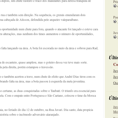
 depois, um chute rasteiro e fraco dos mandantes para defesa tranquila de
Pri
08
a rua e também sem direção. Na sequência, os grenás emendaram dois
Pau
uma cabeçada de Alisson, defendida pelo arqueiro valeparaibano.
15
oportunidade num chute para fora, quando o atacante foi lançado e esteve cara
Juv
eu alterações, mas nenhum dos times aumentou o número de oportunidades,
22
alta lançando na área. A bola foi escorada no meio da área e sobrou para Rad,
Últi
 de escanteio, quase ampliou, mas o goleiro dessa vez teve mais sorte.
Co
 pela direita, porém estampou o travessão.
Juv
o e também acertou a trave, num chute de efeito que André Dias tirou com os
Juv
brando falta na área, mas a bola passou à esquerda da meta juventina.
Osa
o certame, as duas conquistadas sobre o Taubaté. O triunfo era essencial para
bela. Com o empate entre Portuguesa e São Caetano, colocou o time da Mooca
Últi
Juv
, no feriado do dia 12 de outubro, na Rua Javari. Dia santo, data propícia
Mol
 história sobre o incômodo adversário alaranjado.