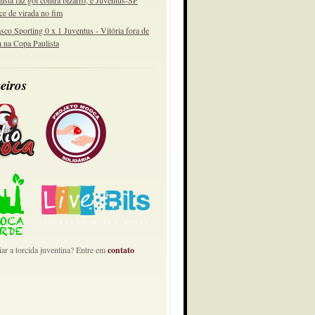
lista faz gol contra bizarro, e Juventus-SP
ce de virada no fim
sco Sporting 0 x 1 Juventus - Vitória fora de
a na Copa Paulista
eiros
ar a torcida juventina? Entre em
contato