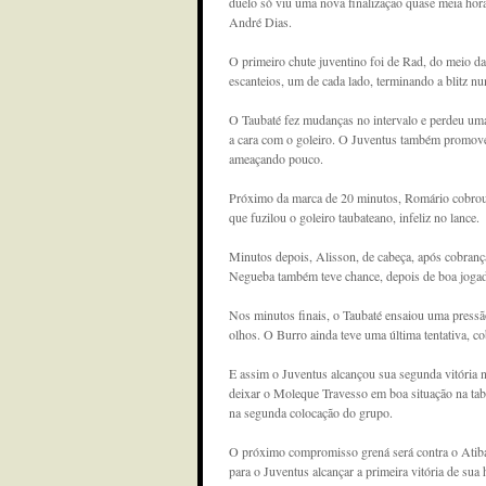
duelo só viu uma nova finalização quase meia hora
André Dias.
O primeiro chute juventino foi de Rad, do meio d
escanteios, um de cada lado, terminando a blitz n
O Taubaté fez mudanças no intervalo e perdeu uma 
a cara com o goleiro. O Juventus também promov
ameaçando pouco.
Próximo da marca de 20 minutos, Romário cobrou f
que fuzilou o goleiro taubateano, infeliz no lance.
Minutos depois, Alisson, de cabeça, após cobrança
Negueba também teve chance, depois de boa jogada
Nos minutos finais, o Taubaté ensaiou uma pressã
olhos. O Burro ainda teve uma última tentativa, co
E assim o Juventus alcançou sua segunda vitória n
deixar o Moleque Travesso em boa situação na ta
na segunda colocação do grupo.
O próximo compromisso grená será contra o Atibaia
para o Juventus alcançar a primeira vitória de sua