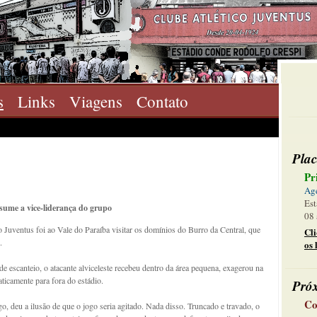
s
Links
Viagens
Contato
Plac
Pr
Ag
Est
sume a vice-liderança do grupo
08 
 o Juventus foi ao Vale do Paraíba visitar os domínios do Burro da Central, que
Cl
.
os 
e escanteio, o atacante alviceleste recebeu dentro da área pequena, exagerou na
ticamente para fora do estádio.
Pró
Co
, deu a ilusão de que o jogo seria agitado. Nada disso. Truncado e travado, o