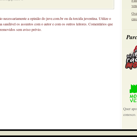
Pau
ven
Osa
não necessariamente a opinião do juve.com.br ou da torcida juventina. Utilize o
cas
ma saudável os assuntos com o autor e com os outros leitores. Comentários que
 removidos sem aviso prévio.
Parc
Quer apoi
conosco.