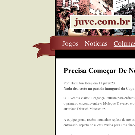
Jogos
Notícias
Coluna
Precisa Começar De N
Por: Hamilton Kenji em 11 jul 2023
Nada deu certo na partida inaugural da Copa P
O Juventus visitou Bragança Paulista para enfrent
o primeiro encontro entre o Moleque Travesso e o
austríaco Dietrich Mateschitz.
A equipe grená, recém montada e repleta de novas
entrosado, repleto de atletas ávidos para uma cha