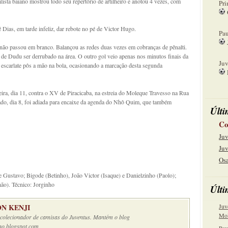
a baiano mostrou todo seu repertório de artilheiro e anotou 4 vezes, com
Pri
08
 Dias, em tarde infeliz, dar rebote no pé de Victor Hugo.
Pau
 não passou em branco. Balançou as redes duas vezes em cobranças de pênalti.
15
de Dudu ser derrubado na área. O outro gol veio apenas nos minutos finais da
Juv
escarlate pôs a mão na bola, ocasionando a marcação desta segunda
22
ira, dia 11, contra o XV de Piracicaba, na estreia do Moleque Travesso na Rua
bado, dia 8, foi adiada para encaixe da agenda do Nhô Quim, que também
Últi
Co
Juv
Juv
Osa
e Gustavo; Bigode (Betinho), João Victor (Isaque) e Danielzinho (Paolo);
o). Técnico: Jorginho
Últi
N KENJI
Juv
Mol
e colecionador de camisas do Juventus. Mantém o blog
no.blogspot.com