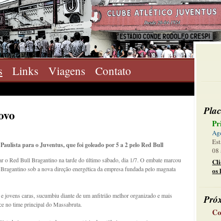
s
Links
Viagens
Contato
Plac
ovo
Pr
Ag
Est
aulista para o Juventus, que foi goleado por 5 a 2 pelo Red Bull
08 
ar o Red Bull Bragantino na tarde do último sábado, dia 1/7. O embate marcou
Cl
 Bragantino sob a nova direção energética da empresa fundada pelo magnata
os 
 e jovens caras, sucumbiu diante de um anfitrião melhor organizado e mais
Pró
nce no time principal do Massabruta.
Co