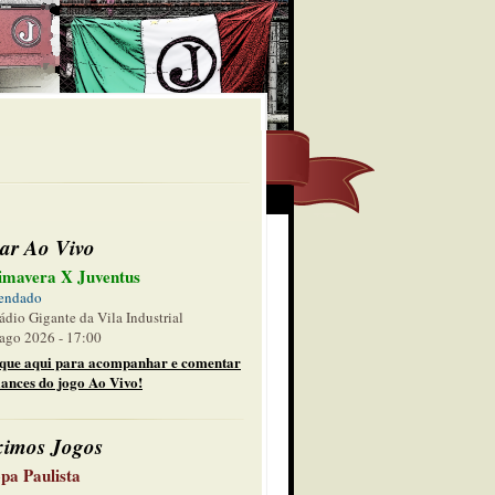
ar Ao Vivo
imavera X Juventus
endado
ádio Gigante da Vila Industrial
ago 2026 - 17:00
ique aqui para acompanhar e comentar
lances do jogo Ao Vivo!
ximos Jogos
pa Paulista