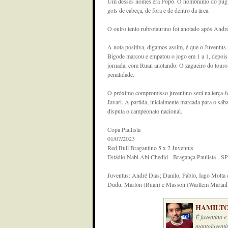
Um desses nomes era Popó. O homônimo do pugilist
gols de cabeça, de fora e de dentro da área.
O outro tento rubrotaurino foi anotado após André
A nota positiva, digamos assim, é que o Juventus
Bigode marcou e empatou o jogo em 1 a 1, depois 
jornada, com Ruan anotando. O zagueiro do touro 
penalidade.
O próximo compromisso juventino será na terça-fe
Javari. A partida, inicialmente marcada para o sá
disputa o campeonato nacional.
Copa Paulista
01/07/2023
Red Bull Bragantino 5 x 2 Juventus
Estádio Nabi Abi Chedid - Bragança Paulista - SP
Juventus: André Dias; Danilo, Pablo, Iago Motta 
Dudu, Marlon (Ruan) e Masson (Warllem Maranhã
HAMILTO
É juventino 
mantojuventi