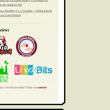
lista faz gol contra bizarro, e Juventus-SP
ce de virada no fim
sco Sporting 0 x 1 Juventus - Vitória fora de
a na Copa Paulista
eiros
ar a torcida juventina? Entre em
contato