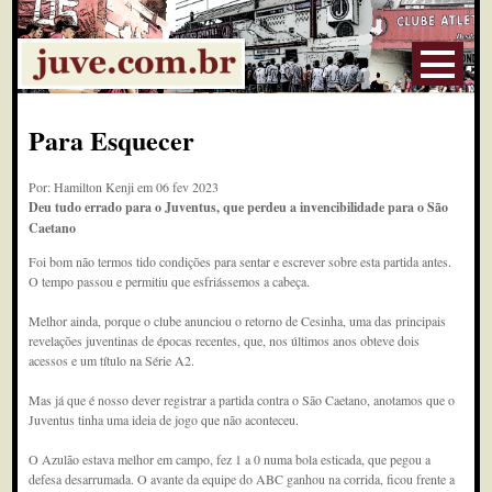
Para Esquecer
Por: Hamilton Kenji em 06 fev 2023
Deu tudo errado para o Juventus, que perdeu a invencibilidade para o São
Caetano
Foi bom não termos tido condições para sentar e escrever sobre esta partida antes.
O tempo passou e permitiu que esfriássemos a cabeça.
Melhor ainda, porque o clube anunciou o retorno de Cesinha, uma das principais
revelações juventinas de épocas recentes, que, nos últimos anos obteve dois
acessos e um título na Série A2.
Mas já que é nosso dever registrar a partida contra o São Caetano, anotamos que o
Juventus tinha uma ideia de jogo que não aconteceu.
O Azulão estava melhor em campo, fez 1 a 0 numa bola esticada, que pegou a
defesa desarrumada. O avante da equipe do ABC ganhou na corrida, ficou frente a