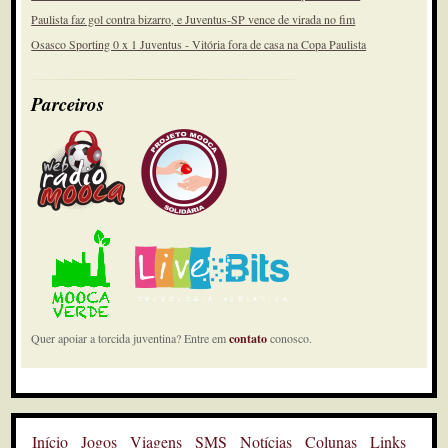
Paulista faz gol contra bizarro, e Juventus-SP vence de virada no fim
Osasco Sporting 0 x 1 Juventus - Vitória fora de casa na Copa Paulista
Parceiros
Quer apoiar a torcida juventina? Entre em
contato
conosco.
Início
Jogos
Viagens
SMS
Notícias
Colunas
Links