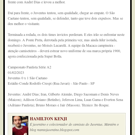
frente com André Dias e levou a melhor.
Daí para frente, o Juventus tentou, sem qualidade, chegar ao empate. O São
Caetano tentou, sem qualidade, se defender, tanto que teve dois expulsos. Mas se
deu melhor o visitante.
Terminada a rodada, os dois times invictos perderam. E eles irão se enfrentar neste
domingo. A Ponte Preta, derrotada pela primeira vez, mas ainda líder isolada,
receberá o Juventus, no Moisés Lucarelli. A equipe da Macaca campineira -
atenção camiseteiros - deverá estrear novo uniforme de sua marca própria 1900,
agora confeccionada pela Super Bolla.
Campeonato Paulista Série A2
01/02/2023
Juventus 0 x 1 São Caetano
Estádio Conde Rodolfo Crespi (Rua Javari) - São Paulo - SP
Juventus: André Dias; Iran, Gilberto Alemão, Diego Sacomam e Denis Neves
(Maicon); Adilson Goiano (Betinho), Jeferson Lima, Luan Gama e Everton Sena
(Adriano Paulista); Bruno Moraes e Jair (Masson). Técnico: Ito Roque.
HAMILTON KENJI
É juventino e colecionador de camisas do Juventus. Mantém o
blog mantojuventino.blogspot.com