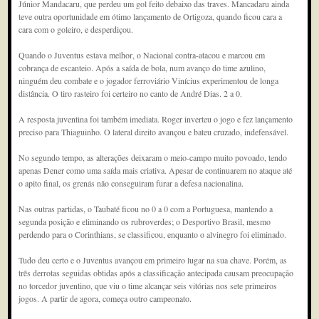
Júnior Mandacaru, que perdeu um gol feito debaixo das traves. Mancadaru ainda
teve outra oportunidade em ótimo lançamento de Ortigoza, quando ficou cara a
cara com o goleiro, e desperdiçou.
Quando o Juventus estava melhor, o Nacional contra-atacou e marcou em
cobrança de escanteio. Após a saída de bola, num avanço do time azulino,
ninguém deu combate e o jogador ferroviário Vinícius experimentou de longa
distância. O tiro rasteiro foi certeiro no canto de André Dias. 2 a 0.
A resposta juventina foi também imediata. Roger inverteu o jogo e fez lançamento
preciso para Thiaguinho. O lateral direito avançou e bateu cruzado, indefensável.
No segundo tempo, as alterações deixaram o meio-campo muito povoado, tendo
apenas Dener como uma saída mais criativa. Apesar de continuarem no ataque até
o apito final, os grenás não conseguiram furar a defesa nacionalina.
Nas outras partidas, o Taubaté ficou no 0 a 0 com a Portuguesa, mantendo a
segunda posição e eliminando os rubroverdes; o Desportivo Brasil, mesmo
perdendo para o Corinthians, se classificou, enquanto o alvinegro foi eliminado.
Tudo deu certo e o Juventus avançou em primeiro lugar na sua chave. Porém, as
três derrotas seguidas obtidas após a classificação antecipada causam preocupação
no torcedor juventino, que viu o time alcançar seis vitórias nos sete primeiros
jogos. A partir de agora, começa outro campeonato.