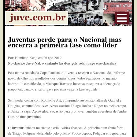
Juventus perde para o Nacional mas
encerra a primeira fase como líder
Por: Hamilton Kenji em 26 ago 2019
No clássico Juve-Nal, o visitante faz dois gols relâmpago e se classifica
Pela última rodada da Copa Paulista, o Juventus recebeu o Nacional, de uniforme
novo, de olho nos resultados dos demais jogos, todos realizados no mesmo
horário. Já classificado, o Moleque Travesso buscava assegurar a liderança do
grupo, enquanto o rival brigava por uma vaga na fase seguinte.
Sem poder contar com Robson e Alê, cumprindo suspensão, além de Gabriel e
Douglas, contundidos, Alex Alves escalou Thiago Rocha e Roger no meio campo
e Bahia na zaga. Aproveitou a ocasião para promover também a reestreia de André
Dias no time juventino.
O Juventus iniciou no ataque e criou várias chances. A primeira num chute forte
de Thiago Potiguar, defendido pelo goleiro. Pouco depois, Potiguar entregou para