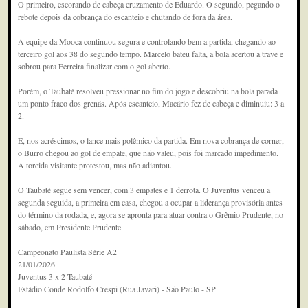
O primeiro, escorando de cabeça cruzamento de Eduardo. O segundo, pegando o
rebote depois da cobrança do escanteio e chutando de fora da área.
A equipe da Mooca continuou segura e controlando bem a partida, chegando ao
terceiro gol aos 38 do segundo tempo. Marcelo bateu falta, a bola acertou a trave e
sobrou para Ferreira finalizar com o gol aberto.
Porém, o Taubaté resolveu pressionar no fim do jogo e descobriu na bola parada
um ponto fraco dos grenás. Após escanteio, Macário fez de cabeça e diminuiu: 3 a
2.
E, nos acréscimos, o lance mais polêmico da partida. Em nova cobrança de corner,
o Burro chegou ao gol de empate, que não valeu, pois foi marcado impedimento.
A torcida visitante protestou, mas não adiantou.
O Taubaté segue sem vencer, com 3 empates e 1 derrota. O Juventus venceu a
segunda seguida, a primeira em casa, chegou a ocupar a liderança provisória antes
do término da rodada, e, agora se apronta para atuar contra o Grêmio Prudente, no
sábado, em Presidente Prudente.
Campeonato Paulista Série A2
21/01/2026
Juventus 3 x 2 Taubaté
Estádio Conde Rodolfo Crespi (Rua Javari) - São Paulo - SP