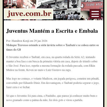
Juventus Mantém a Escrita e Embala
Por: Hamilton Kenji em 29 jan 2026
Moleque Travesso estende a série invicta sobre o Taubaté e se coloca entre os
times do G8
O Juventus recebeu o Taubaté, em casa, na quarta rodada da Série A2, tentando
manter a boa fase e em busca da primeira vitória em casa, depois do triunfo sobre
o São José. Para isso, repetiu a mesma formação da rodada passada, com Elkin
Muñoz na frente, Keven no meio e Luiz Gustavo na zaga.
Mas logo no começo, o volante Madison, em jogada perigosa, cometeu um pênalti,
convertido por Eduardo Diniz. Em desvantagem, o Taubaté poderia segurar o jogo,
fazer cera e se fechar.
Só que o Juventus foi para cima, e Paulinho, que parece já conhecer muito bem o
novo gramado como a palma da mão, fez dois gols e virou a partida.