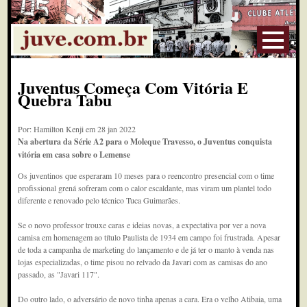
Juventus Começa Com Vitória E
Quebra Tabu
Por: Hamilton Kenji em 28 jan 2022
Na abertura da Série A2 para o Moleque Travesso, o Juventus conquista
vitória em casa sobre o Lemense
Os juventinos que esperaram 10 meses para o reencontro presencial com o time
profissional grená sofreram com o calor escaldante, mas viram um plantel todo
diferente e renovado pelo técnico Tuca Guimarães.
Se o novo professor trouxe caras e ideias novas, a expectativa por ver a nova
camisa em homenagem ao título Paulista de 1934 em campo foi frustrada. Apesar
de toda a campanha de marketing do lançamento e de já ter o manto à venda nas
lojas especializadas, o time pisou no relvado da Javari com as camisas do ano
passado, as "Javari 117".
Do outro lado, o adversário de novo tinha apenas a cara. Era o velho Atibaia, uma