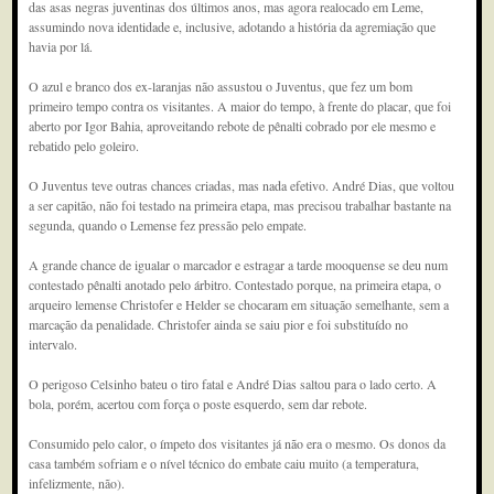
das asas negras juventinas dos últimos anos, mas agora realocado em Leme,
assumindo nova identidade e, inclusive, adotando a história da agremiação que
havia por lá.
O azul e branco dos ex-laranjas não assustou o Juventus, que fez um bom
primeiro tempo contra os visitantes. A maior do tempo, à frente do placar, que foi
aberto por Igor Bahia, aproveitando rebote de pênalti cobrado por ele mesmo e
rebatido pelo goleiro.
O Juventus teve outras chances criadas, mas nada efetivo. André Dias, que voltou
a ser capitão, não foi testado na primeira etapa, mas precisou trabalhar bastante na
segunda, quando o Lemense fez pressão pelo empate.
A grande chance de igualar o marcador e estragar a tarde mooquense se deu num
contestado pênalti anotado pelo árbitro. Contestado porque, na primeira etapa, o
arqueiro lemense Christofer e Helder se chocaram em situação semelhante, sem a
marcação da penalidade. Christofer ainda se saiu pior e foi substituído no
intervalo.
O perigoso Celsinho bateu o tiro fatal e André Dias saltou para o lado certo. A
bola, porém, acertou com força o poste esquerdo, sem dar rebote.
Consumido pelo calor, o ímpeto dos visitantes já não era o mesmo. Os donos da
casa também sofriam e o nível técnico do embate caiu muito (a temperatura,
infelizmente, não).