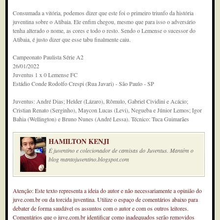
Consumada a vitória, podemos dizer que este foi o primeiro triunfo da história
juventina sobre o Atibaia. Ele enfim chegou, mesmo que para isso o adversário
tenha alterado o nome, as cores e todo o resto. Sendo o Lemense o sucessor do
Atibaia, é justo dizer que esse tabu finalmente caiu.
Campeonato Paulista Série A2
26/01/2022
Juventus 1 x 0 Lemense FC
Estádio Conde Rodolfo Crespi (Rua Javari) - São Paulo - SP
Juventus: André Dias; Helder (Lázaro), Rômulo, Gabriel Cividini e Acácio;
Cristian Renato (Serginho), Maycon Lucas (Levi), Negueba e Júnior Lemos; Igor
Bahia (Wellington) e Bruno Nunes (André Lessa). Técnico: Tuca Guimarães
HAMILTON KENJI
É juventino e colecionador de camisas do Juventus. Mantém o
blog mantojuventino.blogspot.com
Atenção: Este texto representa a ideia do autor e não necessariamente a opinião do
juve.com.br ou da torcida juventina. Utilize o espaço de comentários abaixo para
debater de forma saudável os assuntos com o autor e com os outros leitores.
Comentários que o juve.com.br identificar como inadequados serão removidos