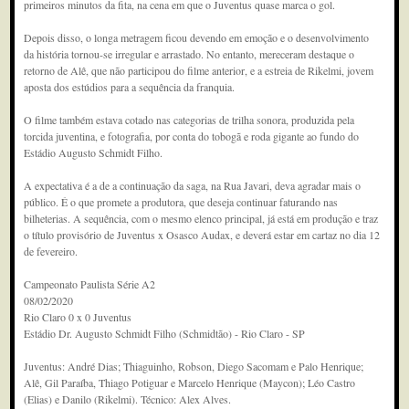
primeiros minutos da fita, na cena em que o Juventus quase marca o gol.
Depois disso, o longa metragem ficou devendo em emoção e o desenvolvimento
da história tornou-se irregular e arrastado. No entanto, mereceram destaque o
retorno de Alê, que não participou do filme anterior, e a estreia de Rikelmi, jovem
aposta dos estúdios para a sequência da franquia.
O filme também estava cotado nas categorias de trilha sonora, produzida pela
torcida juventina, e fotografia, por conta do tobogã e roda gigante ao fundo do
Estádio Augusto Schmidt Filho.
A expectativa é a de a continuação da saga, na Rua Javari, deva agradar mais o
público. É o que promete a produtora, que deseja continuar faturando nas
bilheterias. A sequência, com o mesmo elenco principal, já está em produção e traz
o título provisório de Juventus x Osasco Audax, e deverá estar em cartaz no dia 12
de fevereiro.
Campeonato Paulista Série A2
08/02/2020
Rio Claro 0 x 0 Juventus
Estádio Dr. Augusto Schmidt Filho (Schmidtão) - Rio Claro - SP
Juventus: André Dias; Thiaguinho, Robson, Diego Sacomam e Palo Henrique;
Alê, Gil Paraíba, Thiago Potiguar e Marcelo Henrique (Maycon); Léo Castro
(Elias) e Danilo (Rikelmi). Técnico: Alex Alves.