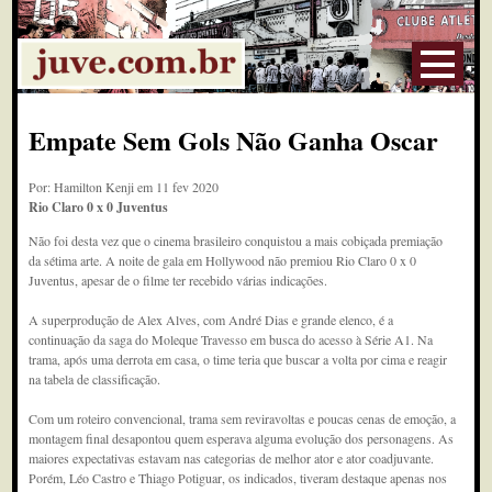
Empate Sem Gols Não Ganha Oscar
Por: Hamilton Kenji em 11 fev 2020
Rio Claro 0 x 0 Juventus
Não foi desta vez que o cinema brasileiro conquistou a mais cobiçada premiação
da sétima arte. A noite de gala em Hollywood não premiou Rio Claro 0 x 0
Juventus, apesar de o filme ter recebido várias indicações.
A superprodução de Alex Alves, com André Dias e grande elenco, é a
continuação da saga do Moleque Travesso em busca do acesso à Série A1. Na
trama, após uma derrota em casa, o time teria que buscar a volta por cima e reagir
na tabela de classificação.
Com um roteiro convencional, trama sem reviravoltas e poucas cenas de emoção, a
montagem final desapontou quem esperava alguma evolução dos personagens. As
maiores expectativas estavam nas categorias de melhor ator e ator coadjuvante.
Porém, Léo Castro e Thiago Potiguar, os indicados, tiveram destaque apenas nos