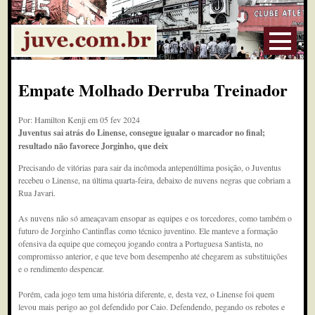
Empate Molhado Derruba Treinador
Por: Hamilton Kenji em 05 fev 2024
Juventus sai atrás do Linense, consegue igualar o marcador no final;
resultado não favorece Jorginho, que deix
Precisando de vitórias para sair da incômoda antepenúltima posição, o Juventus
recebeu o Linense, na última quarta-feira, debaixo de nuvens negras que cobriam a
Rua Javari.
As nuvens não só ameaçavam ensopar as equipes e os torcedores, como também o
futuro de Jorginho Cantinflas como técnico juventino. Ele manteve a formação
ofensiva da equipe que começou jogando contra a Portuguesa Santista, no
compromisso anterior, e que teve bom desempenho até chegarem as substituições
e o rendimento despencar.
Porém, cada jogo tem uma história diferente, e, desta vez, o Linense foi quem
levou mais perigo ao gol defendido por Caio. Defendendo, pegando os rebotes e