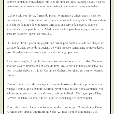
também contando com a defesa que tirou de cima da linha - Kesley salvou a pátria
duas vezes, uma em cada tempo - o arqueiro juventino teve bastante trabalho.
A chuva caiu com força, formando poças no gramado e dificultando a vida dos
dois times. O Juventus tinha como principal arma as finalizações de Thiago Rubim
e os chutes de longe de Guthierres. Masson, que servia de garçom, também
aparecia na frente para finalizar. Marlon saía da área para buscar jogo, sem ser um
atacante de ofício, apesar da camisa 9.
O Linense abriu o placar em jogada construída pela ponta direta de seu ataque, no
costado da zaga, como diria Luciano do Valle. Espaço semelhante ao que a defesa
juventina deu para a Briosa na jornada de domingo passado.
Para buscar reação, Jorginho teve que fazer mudanças mais arriscadas. No jogo
anterior, elas complicaram a atuação do time. Desta vez, não havia alternativa. Os
dois volantes deixaram o jogo. Cesinha e Matheus Devellard (estreante) foram à
campo.
Com um pouco mais de presença no campo ofensivo, o Juventus procurava um
espaço. Justino, que substituiu Marlon, girou com a bola na ponta esquerda. Não
achou caminho e passou para Masson, mais centralizado. Ele lançou para Diego
Ferreira, na lateral da área, que deu o passe para Thiago Rubim empatar.
Mas restava pouco tempo e outra oportunidade não surgiu. O empate mantém o
Juventus com apenas um triunfo na Série A2, mas o ponto conquistado e os