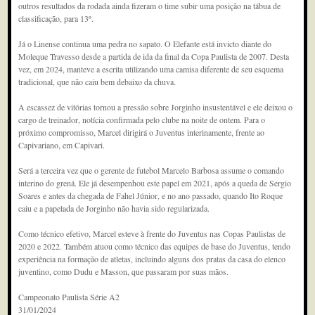
outros resultados da rodada ainda fizeram o time subir uma posição na tábua de
classificação, para 13º.
Já o Linense continua uma pedra no sapato. O Elefante está invicto diante do
Moleque Travesso desde a partida de ida da final da Copa Paulista de 2007. Desta
vez, em 2024, manteve a escrita utilizando uma camisa diferente de seu esquema
tradicional, que não caiu bem debaixo da chuva.
A escassez de vitórias tornou a pressão sobre Jorginho insustentável e ele deixou o
cargo de treinador, notícia confirmada pelo clube na noite de ontem. Para o
próximo compromisso, Marcel dirigirá o Juventus interinamente, frente ao
Capivariano, em Capivari.
Será a terceira vez que o gerente de futebol Marcelo Barbosa assume o comando
interino do grená. Ele já desempenhou este papel em 2021, após a queda de Sergio
Soares e antes da chegada de Fahel Júnior, e no ano passado, quando Ito Roque
caiu e a papelada de Jorginho não havia sido regularizada.
Como técnico efetivo, Marcel esteve à frente do Juventus nas Copas Paulistas de
2020 e 2022. Também atuou como técnico das equipes de base do Juventus, tendo
experiência na formação de atletas, incluindo alguns dos pratas da casa do elenco
juventino, como Dudu e Masson, que passaram por suas mãos.
Campeonato Paulista Série A2
31/01/2024