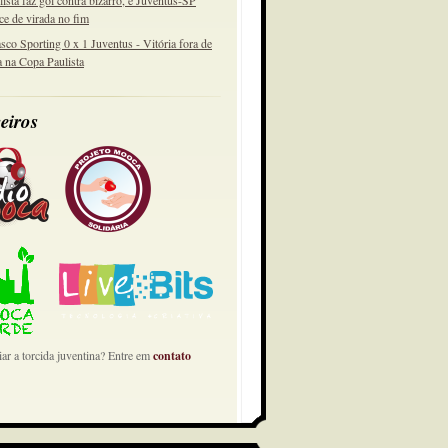
lista faz gol contra bizarro, e Juventus-SP
ce de virada no fim
sco Sporting 0 x 1 Juventus - Vitória fora de
a na Copa Paulista
eiros
ar a torcida juventina? Entre em
contato