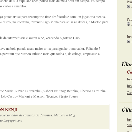
a mancha de sua expulsão após pouco mais de meia hora em campo. Foi tempo
Pri
ois cartões amarelos.
08
a pouco usual para recompor o time desfalcado e com um jogador a menos.
Pau
astro, no intervalo, trazendo Iago Motta para atuar na defesa, e Marlon para
15
Juv
 da intermediária e soltou o pé, vencendo o goleiro Caio.
22
eve na bola parada a sua maior arma para igualar o marcador. Faltando 5
a permitiu que Marlon subisse mais que todos e, de cabeça, empatasse a
Últi
Co
Juv
Juv
me Mattis, Rayne e Caxambu (Gabriel Justino); Betinho, Liberato e Cesinha
Osa
 Léo Castro (Marlon) e Masson. Técnico: Sérgio Soares
Últi
N KENJI
e colecionador de camisas do Juventus. Mantém o blog
Juv
no.blogspot.com
Mol