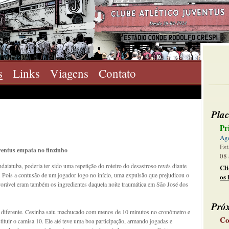
s
Links
Viagens
Contato
Plac
Pr
Ag
Est
entus empata no finzinho
08 
ndaiatuba, poderia ter sido uma repetição do roteiro do desastroso revés diante
Cl
a. Pois a contusão de um jogador logo no início, uma expulsão que prejudicou o
os 
avorável eram também os ingredientes daquela noite traumática em São José dos
Pró
oi diferente. Cesinha saiu machucado com menos de 10 minutos no cronômetro e
Co
tuir o camisa 10. Ele até teve uma boa participação, armando jogadas e