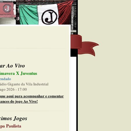
ar Ao Vivo
imavera X Juventus
endado
ádio Gigante da Vila Industrial
ago 2026 - 17:00
ique aqui para acompanhar e comentar
lances do jogo Ao Vivo!
ximos Jogos
pa Paulista