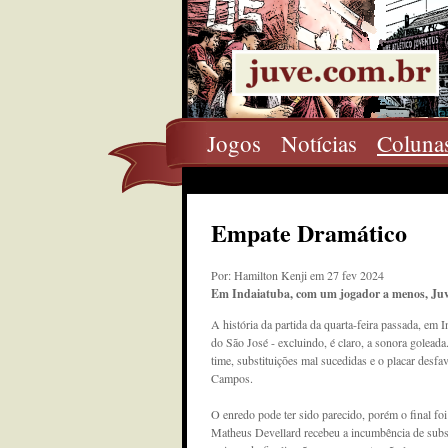
Jogos
Notícias
Coluna
Empate Dramático
Por: Hamilton Kenji em 27 fev 2024
Em Indaiatuba, com um jogador a menos, Juv
A história da partida da quarta-feira passada, em I
do São José - excluindo, é claro, a sonora golead
time, substituições mal sucedidas e o placar desf
Campos.
O enredo pode ter sido parecido, porém o final f
Matheus Devellard recebeu a incumbência de substi