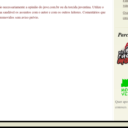
Pau
ven
não necessariamente a opinião do juve.com.br ou da torcida juventina. Utilize o
ma saudável os assuntos com o autor e com os outros leitores. Comentários que
Osa
 removidos sem aviso prévio.
cas
Parc
Quer apoi
conosco.