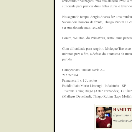
arriscando finalizações, mas sua atuação levou 
suficiente para praticar duas faltas duras e levar d
No segundo tempo, Sergio Soares fez uma mudanç
Sacou dois homens de frente, Thiago Rubim e Léo C
ser um atacante mais recuado.
Porém, Welliton, do Primavera, armou uma pancada
Com dificuldade para reagir, o Moleque Travesso t
minutos para o fim, a defesa do Fantasma da Ituan
partida.
Campeonato Paulista Série A2
21/02/2024
Primavera 1 x 1 Juventus
Estádio Italo Mario Limongi - Indaiatuba - SP
Juventus: Caio; Diego (Artur Fernandes), Guilher
(Matheus Devellard); Thiago Rubim (Iago Motta),
HAMILTO
É juventino 
mantojuventi