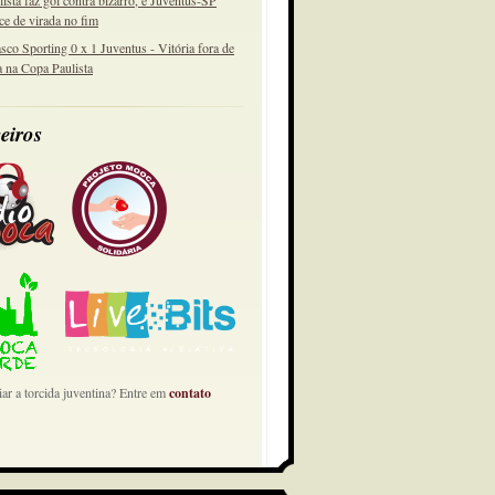
lista faz gol contra bizarro, e Juventus-SP
ce de virada no fim
sco Sporting 0 x 1 Juventus - Vitória fora de
a na Copa Paulista
eiros
ar a torcida juventina? Entre em
contato