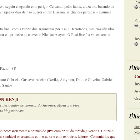
Pri
so seguiu chegando com perigo. Cercando pelos lados, cruzando, batendo de
 naqueles dias de não querer entrar. E assim, as chances perdidas - algumas
08
Pau
 final, com a vitória dos argonautas por 1 a 0. Derrotados, mas classificados,
15
assou em primeiro na chave do Nicolau Alayon. O Real Brasília vai encarar o
Juv
22
Últi
 Paulo - SP
Co
uno Gabriel e Gustavo; Adelan (Derik), Athyrson, Dudu e Oliveira; Gabriel
Juv
o Santos
Juv
Osa
N KENJI
e colecionador de camisas do Juventus. Mantém o blog
no.blogspot.com
Últi
Juv
não necessariamente a opinião do juve.com.br ou da torcida juventina. Utilize o
Mol
ma saudável os assuntos com o autor e com os outros leitores. Comentários que