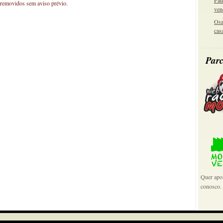
Pau
 removidos sem aviso prévio.
ven
Osa
cas
Parc
Quer apoi
conosco.