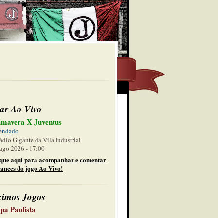
ar Ao Vivo
imavera X Juventus
endado
ádio Gigante da Vila Industrial
ago 2026 - 17:00
ique aqui para acompanhar e comentar
lances do jogo Ao Vivo!
ximos Jogos
pa Paulista