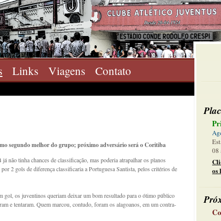
s
Links
Viagens
Contato
Plac
Pr
Ag
Est
o segundo melhor do grupo; próximo adversário será o Coritiba
08 
á não tinha chances de classificação, mas poderia atrapalhar os planos
Cl
por 2 gols de diferença classificaria a Portuguesa Santista, pelos critérios de
os 
 gol, os juventinos queriam deixar um bom resultado para o ótimo público
Pró
tiram e tentaram. Quem marcou, contudo, foram os alagoanos, em um contra-
Co