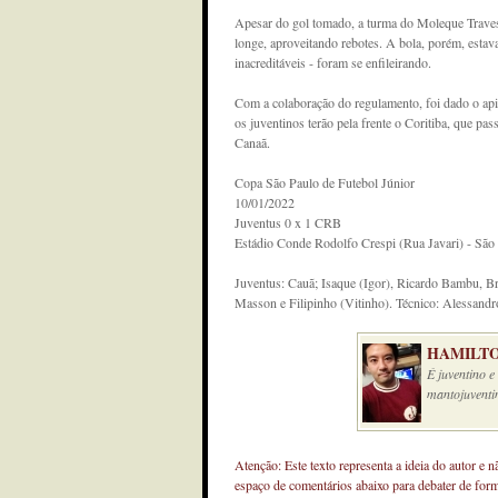
Apesar do gol tomado, a turma do Moleque Traves
longe, aproveitando rebotes. A bola, porém, estava
inacreditáveis - foram se enfileirando.
Com a colaboração do regulamento, foi dado o apito
os juventinos terão pela frente o Coritiba, que p
Canaã.
Copa São Paulo de Futebol Júnior
10/01/2022
Juventus 0 x 1 CRB
Estádio Conde Rodolfo Crespi (Rua Javari) - São
Juventus: Cauã; Isaque (Igor), Ricardo Bambu, Br
Masson e Filipinho (Vitinho). Técnico: Alessandr
HAMILTO
É juventino 
mantojuventi
Atenção: Este texto representa a ideia do autor e 
espaço de comentários abaixo para debater de for