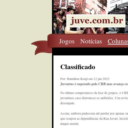
Jogos
Notícias
Coluna
Classificado
Por: Hamilton Kenji em 12 jan 2022
Juventus é superado pelo CRB mas avança com
No último compromisso da fase de grupos, o CRB j
juventinos caso derrotasse os anfitriões. Um revés 
desempate.
Assim, embora pudessem até perder por apenas um
que ocupou as dependências da Rua Javari. Insis
ataque mortal.